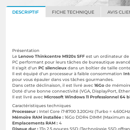
DESCRIPTIF
FICHE TECHNIQUE
AVIS CLIE
Présentation
Le
Lenovo Thinkcentre M920s SFF
est un ordinateur de
PC performant pour leurs tâches de bureautique avancé
Il s'agit d'un
PC silencieux
dans un boîtier de taille con
Il est équipé d'un processeur à faible consommation
Int
pour vous épauler dans vos tâches gourmandes.
Dans cette déclinaison, il est livré avec
16Go
de mémoir
Doté d'une bonne connectivité (VGA, DisplayPort, Etherne
Il est livré avec
Microsoft Windows 11 Professionnel 64 b
Caractéristiques techniques
Processeur :
Intel Core i7-8700 3.20GHz (Turbo = 4.60GHz)
Mémoire RAM installée :
16Go DDR4 DIMM (Maximum aut
Emplacements RAM :
4
Disque dur :
1To 2.5 pouces SSD (Technologie SSD offra