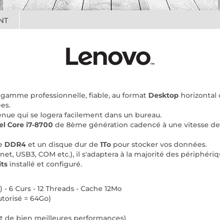
NT
 gamme professionnelle, fiable, au format
Desktop
horizontal 
es.
tenue qui se logera facilement dans un bureau.
el Core i7-8700
de 8ème génération cadencé à une vitesse d
e
DDR4
et un disque dur de
1To
pour stocker vos données.
t, USB3, COM etc.), il s'adaptera à la majorité des périphériq
its
installé et configuré.
 - 6 Curs - 12 Threads - Cache 12Mo
orisé = 64Go)
nt de bien meilleures performances)