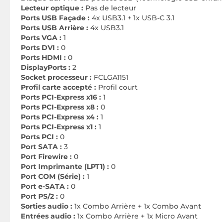
Lecteur optique :
Pas de lecteur
Ports USB Façade :
4x USB3.1 + 1x USB-C 3.1
Ports USB Arrière :
4x USB3.1
Ports VGA :
1
Ports DVI :
0
Ports HDMI :
0
DisplayPorts :
2
Socket processeur :
FCLGA1151
Profil carte accepté :
Profil court
Ports PCI-Express x16 :
1
Ports PCI-Express x8 :
0
Ports PCI-Express x4 :
1
Ports PCI-Express x1 :
1
Ports PCI :
0
Port SATA :
3
Port Firewire :
0
Port Imprimante (LPT1) :
0
Port COM (Série) :
1
Port e-SATA :
0
Port PS/2 :
0
Sorties audio :
1x Combo Arrière + 1x Combo Avant
Entrées audio :
1x Combo Arrière + 1x Micro Avant