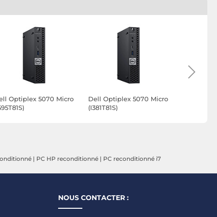
ell Optiplex 5070 Micro
Dell Optiplex 5070 Micro
Dell Optip
595T81S)
(I381T81S)
(I595T161S)
conditionné
|
PC HP reconditionné
|
PC reconditionné i7
NOUS CONTACTER :