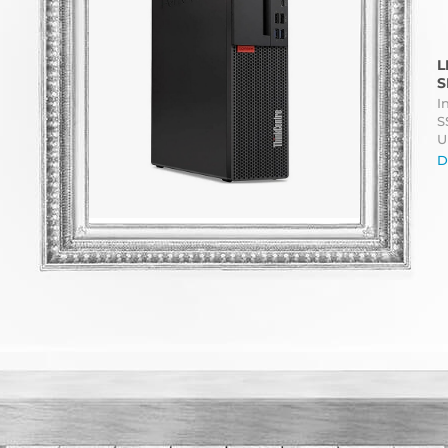
L
S
I
S
U
D