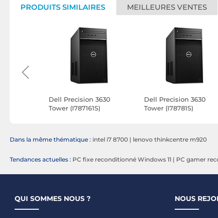
PRODUITS SIMILAIRES
MEILLEURES VENTES
Centre
Dell Precision 3630
Dell Precision 3630
1T161S)
Tower (I787161S)
Tower (I78781S)
Dans la même thématique :
intel i7 8700
|
lenovo thinkcentre m920
Tendances actuelles :
PC fixe reconditionné Windows 11
|
PC gamer rec
QUI SOMMES NOUS ?
NOUS REJO