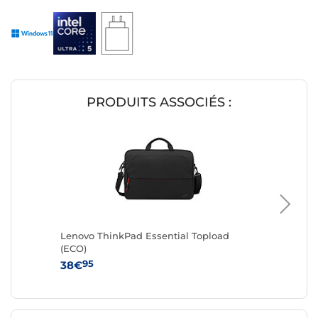
PRODUITS ASSOCIÉS :
Lenovo ThinkPad Essential Topload
Lenovo 
(ECO)
65W (4
95
95
38€
149€