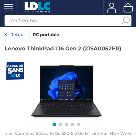
Retour
PC portable
Lenovo ThinkPad L16 Gen 2 (21SA0052FR)
Intel Core Ultra 5 225U 16 Go SSD 512 Go 16" LED Full HD+ Wi-Fi