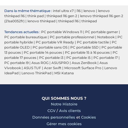
Dans la même thématique :
intel ultra x7
|
l16
|
lenovo
|
lenovo
thinkpad l16
|
think pad
|
thinkpad l16 gen 2
|
lenovo thinkpad l16 gen 2
(21sa0052fr)
|
lenovo thinkpad
|
thinkpad l16
|
thinkpad
Tendances actuelles :
PC portable Windows 11
|
PC portable gamer
|
PC portable bureautique
|
PC portable professionnel
|
Notebook
|
PC
portable hybride
|
PC portable VR Ready
|
PC portable tactile
|
PC
portable OLED
|
PC portable sans OS
|
PC portable SSD
|
PC portable
13 pouces
|
PC portable 14 pouces
|
PC portable 15 à 16 pouces
|
PC
portable 17 pouces
|
PC portable i3
|
PC portable i5
|
PC portable i7
|
PC portable i9
|
Asus ROG
|
ASUSPRO
|
Asus ZenBook
|
Asus
Vivobook
|
ASUS TUF
|
Acer Swift
|
Microsoft Surface Pro
|
Lenovo
IdeaPad
|
Lenovo ThinkPad
|
MSI Katana
QUI SOMMES NOUS ?
Notre Histoire
CGV
/
Avis clients
Données personnelles
et
Cookies
Gérer mes cookies