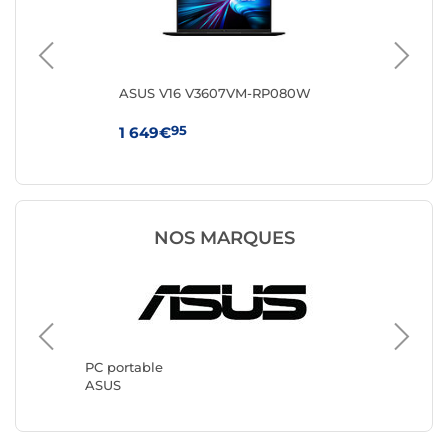
Q-
ASUS V16 V3607VM-RP080W
HP 
95
1 649€
64
NOS MARQUES
PC portable
PC port
ASUS
Lenovo