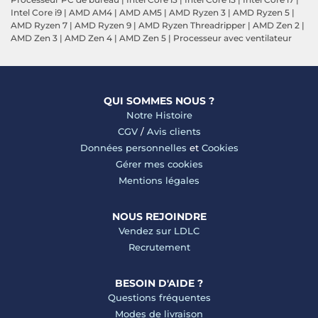
Intel Core i9
|
AMD AM4
|
AMD AM5
|
AMD Ryzen 3
|
AMD Ryzen 5
|
AMD Ryzen 7
|
AMD Ryzen 9
|
AMD Ryzen Threadripper
|
AMD Zen 2
|
AMD Zen 3
|
AMD Zen 4
|
AMD Zen 5
|
Processeur avec ventilateur
QUI SOMMES NOUS ?
Notre Histoire
CGV
/
Avis clients
Données personnelles
et
Cookies
Gérer mes cookies
Mentions légales
NOUS REJOINDRE
Vendez sur LDLC
Recrutement
BESOIN D'AIDE ?
Questions fréquentes
Modes de livraison