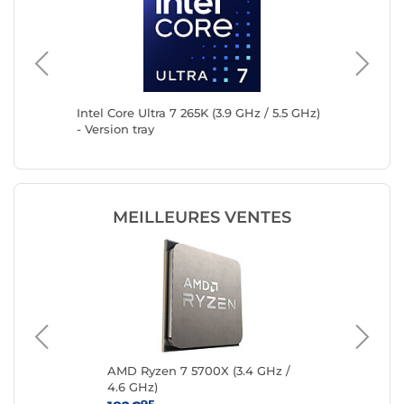
 5.5 GHz)
Intel Core Ultra 7 265K (3.9 GHz / 5.5 GHz)
Intel Co
- Version tray
GHz)
MEILLEURES VENTES
4.7
AMD Ryzen 7 5700X (3.4 GHz /
AM
4.6 GHz)
GHz