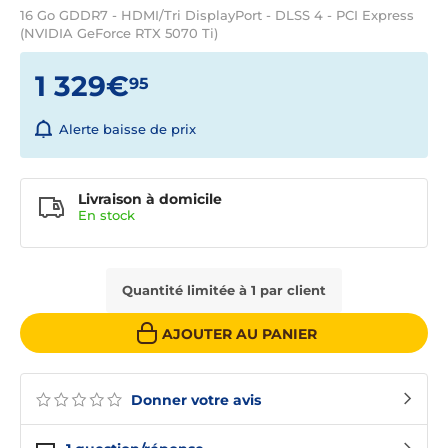
16 Go GDDR7 - HDMI/Tri DisplayPort - DLSS 4 - PCI Express
(NVIDIA GeForce RTX 5070 Ti)
1 329€
95
Alerte baisse de prix
Livraison à domicile
En
stock
Quantité limitée à 1 par client
AJOUTER AU PANIER
Donner votre avis