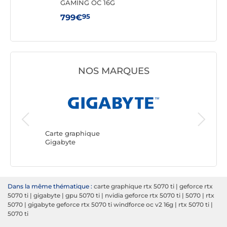
GAMING OC 16G
12G
95
799€
84
NOS MARQUES
Carte gr
ASUS
Carte graphique
Gigabyte
Dans la même thématique :
carte graphique rtx 5070 ti
|
geforce rtx
5070 ti
|
gigabyte
|
gpu 5070 ti
|
nvidia geforce rtx 5070 ti
|
5070
|
rtx
5070
|
gigabyte geforce rtx 5070 ti windforce oc v2 16g
|
rtx 5070 ti
|
5070 ti