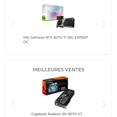
 AERO OC
MSI GeForce RTX 5070 Ti 16G EXPERT
Gainward
OC
S
MEILLEURES VENTES
0
Gigabyte Radeon RX 9070 XT
ASU