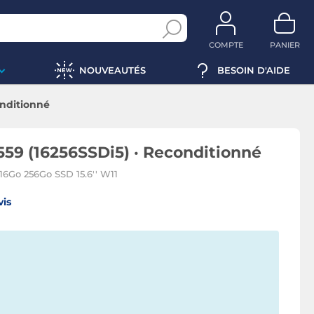
COMPTE
PANIER
NOUVEAUTÉS
BESOIN D'AIDE
onditionné
559 (16256SSDi5) · Reconditionné
16Go 256Go SSD 15.6'' W11
vis