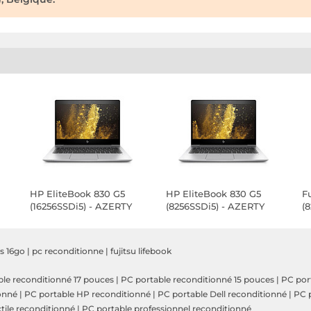
HP EliteBook 830 G5
HP EliteBook 830 G5
F
(16256SSDi5) - AZERTY
(8256SSDi5) - AZERTY
(
Belge
Belge
s 16go
|
pc reconditionne
|
fujitsu lifebook
le reconditionné 17 pouces
|
PC portable reconditionné 15 pouces
|
PC por
onné
|
PC portable HP reconditionné
|
PC portable Dell reconditionné
|
PC p
tile reconditionné
|
PC portable professionnel reconditionné