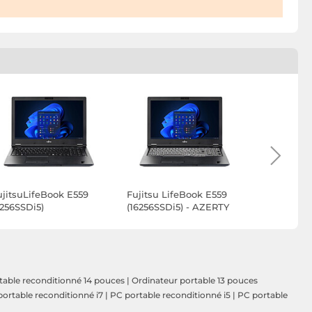
ujitsuLifeBook E559
Fujitsu LifeBook E559
Fujitsu Li
8256SSDi5)
(16256SSDi5) - AZERTY
(8256SSDi
Belge
Belge
table reconditionné 14 pouces
|
Ordinateur portable 13 pouces
ortable reconditionné i7
|
PC portable reconditionné i5
|
PC portable