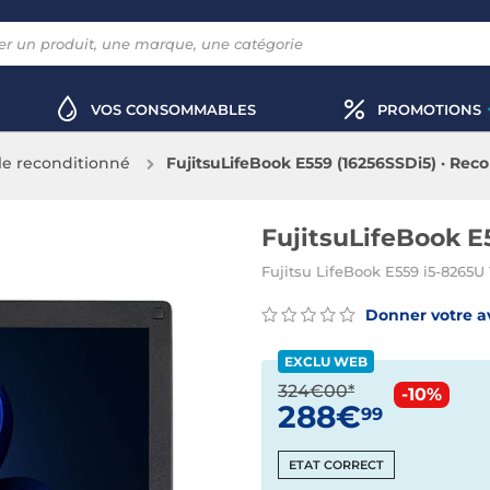
VOS CONSOMMABLES
PROMOTIONS
le reconditionné
FujitsuLifeBook E559 (16256SSDi5) · Rec
FujitsuLifeBook E
Fujitsu LifeBook E559 i5-8265U 
Donner votre a
EXCLU WEB
324€00*
-10%
288€
99
ETAT CORRECT