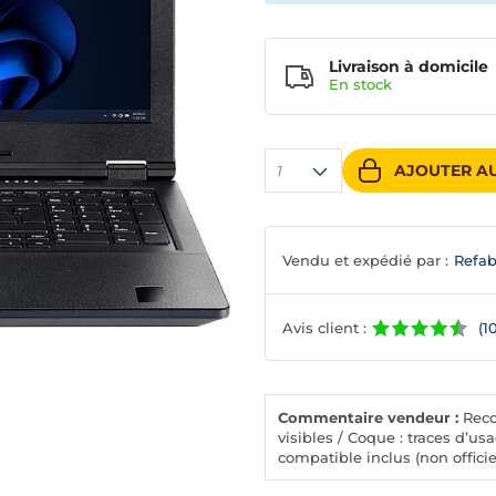
Livraison à domicile
En
stock
AJOUTER AU
1
Vendu et expédié par :
Refa
Avis client :
(1
Commentaire vendeur :
Recon
visibles / Coque : traces d’usa
compatible inclus (non officiel