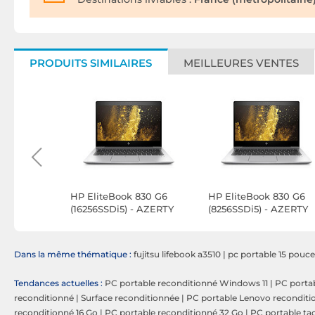
PRODUITS SIMILAIRES
MEILLEURES VENTES
Pad L380
HP EliteBook 830 G6
HP EliteBook 830 G6
(16256SSDi5) - AZERTY
(8256SSDi5) - AZERTY
Belge
Belge
Dans la même thématique :
fujitsu lifebook a3510
|
pc portable 15 pouce
Tendances actuelles :
PC portable reconditionné Windows 11
|
PC portab
reconditionné
|
Surface reconditionnée
|
PC portable Lenovo reconditi
reconditionné 16 Go
|
PC portable reconditionné 32 Go
|
PC portable tac