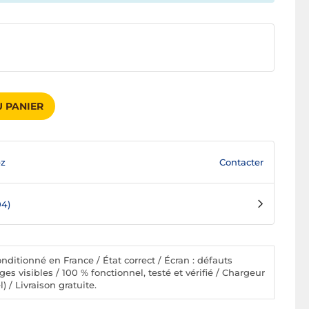
 PANIER
Contacter
bz
04)
ditionné en France / État correct / Écran : défauts
ges visibles / 100 % fonctionnel, testé et vérifié / Chargeur
) / Livraison gratuite.