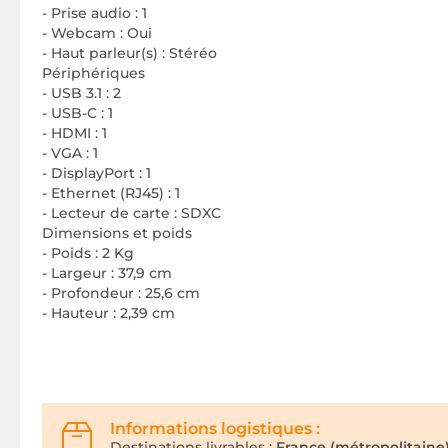
- Prise audio : 1
- Webcam : Oui
- Haut parleur(s) : Stéréo
Périphériques
- USB 3.1 : 2
- USB-C : 1
- HDMI : 1
- VGA : 1
- DisplayPort : 1
- Ethernet (RJ45) : 1
- Lecteur de carte : SDXC
Dimensions et poids
- Poids : 2 Kg
- Largeur : 37,9 cm
- Profondeur : 25,6 cm
- Hauteur : 2,39 cm
Informations logistiques :
Destinations livrables :
France (métropolitaine)