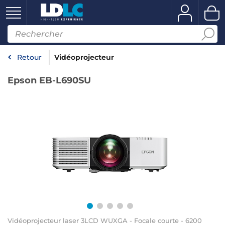
Retour
Vidéoprojecteur
Epson EB-L690SU
Vidéoprojecteur laser 3LCD WUXGA - Focale courte - 6200