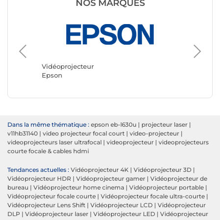
NOS MARQUES
Vidéopr
Optoma
Vidéoprojecteur
Epson
Dans la même thématique :
epson eb-l630u
|
projecteur laser
|
v11hb31140
|
video projecteur focal court
|
video-projecteur
|
videoprojecteurs laser ultrafocal
|
videoprojecteur
|
videoprojecteurs
courte focale & cables hdmi
Tendances actuelles :
Vidéoprojecteur 4K
|
Vidéoprojecteur 3D
|
Vidéoprojecteur HDR
|
Vidéoprojecteur gamer
|
Vidéoprojecteur de
bureau
|
Vidéoprojecteur home cinema
|
Vidéoprojecteur portable
|
Vidéoprojecteur focale courte
|
Vidéoprojecteur focale ultra-courte
|
Vidéoprojecteur Lens Shift
|
Vidéoprojecteur LCD
|
Vidéoprojecteur
DLP
|
Vidéoprojecteur laser
|
Vidéoprojecteur LED
|
Vidéoprojecteur