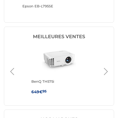
Epson EB-L795SE
Epson 
MEILLEURES VENTES
BenQ TH575i
Op
95
649€
64