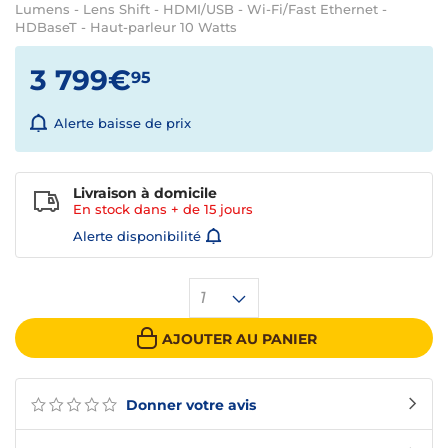
Lumens - Lens Shift - HDMI/USB - Wi-Fi/Fast Ethernet -
HDBaseT - Haut-parleur 10 Watts
3 799€
95
Alerte baisse de prix
Livraison à domicile
En stock dans + de
15 jours
Alerte disponibilité
1
AJOUTER AU PANIER
Donner votre avis