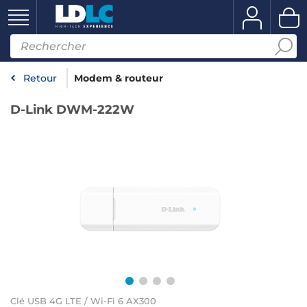
Retour
Modem & routeur
D-Link DWM-222W
Clé USB 4G LTE / Wi-Fi 6 AX300