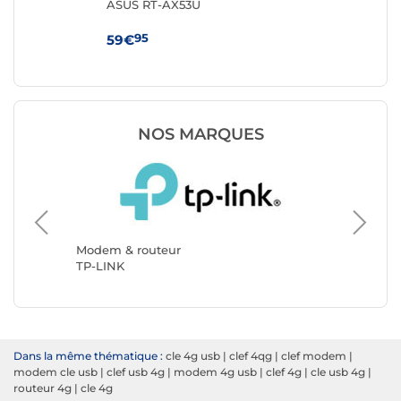
ASUS RT-AX53U
TP
95
59€
69
NOS MARQUES
Modem &
ASUS
Modem & routeur
TP-LINK
Dans la même thématique :
cle 4g usb
|
clef 4qg
|
clef modem
|
modem cle usb
|
clef usb 4g
|
modem 4g usb
|
clef 4g
|
cle usb 4g
|
routeur 4g
|
cle 4g