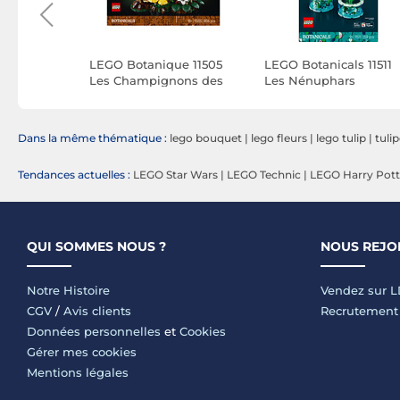
ue 10349
LEGO Botanique 11505
LEGO Botanicals 11511
s
Les Champignons des
Les Nénuphars
Bois
Dans la même thématique :
lego bouquet
|
lego fleurs
|
lego tulip
|
tuli
Tendances actuelles :
LEGO Star Wars
|
LEGO Technic
|
LEGO Harry Pott
QUI SOMMES NOUS ?
NOUS REJO
Notre Histoire
Vendez sur 
CGV
/
Avis clients
Recrutement
Données personnelles
et
Cookies
Gérer mes cookies
Mentions légales