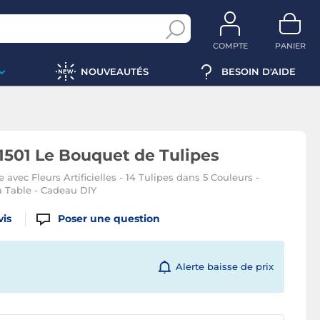
COMPTE
PANIER
NOUVEAUTÉS
BESOIN D'AIDE
501 Le Bouquet de Tulipes
avec Fleurs Artificielles - 14 Tulipes dans 5 Couleurs -
a Table - Cadeau DIY
vis
Poser une question
Alerte baisse de prix