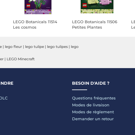
LEGO Botanicals 11514
LEGO Botanicals 11506
L
Les cosmos
Petites Plantes
L
Dansantes
pe
|
lego fleur
|
lego tulipe
|
lego tulipes
|
lego
er
|
LEGO Minecraft
INDRE
BESOIN D'AIDE ?
LDLC
Questions fréquentes
Modes de livraison
Modes de règlement
Demander un retour