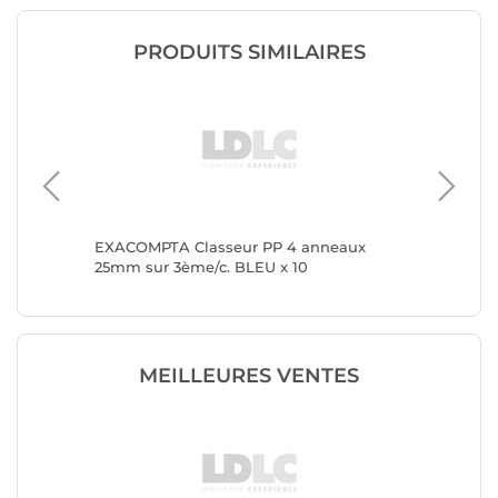
PRODUITS SIMILAIRES
x 30mm
EXACOMPTA Classeur PP 4 anneaux
LEITZ C
cm dos
25mm sur 3ème/c. BLEU x 10
Polypro
Métalli
MEILLEURES VENTES