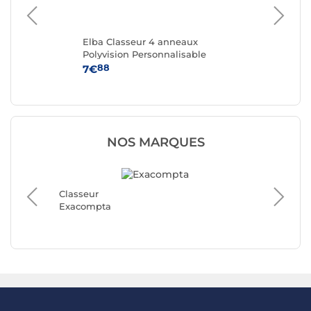
eur
Elba Classeur 4 anneaux
Cl
Polyvision Personnalisable
pe
mm
88
7€
4
NOS MARQUES
Classeur
Classeu
Exacompta
Herma