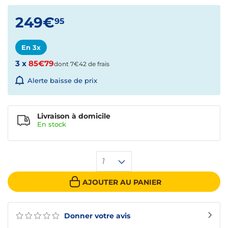
249€
95
En 3x
3 x
85€79
dont 7€42 de frais
Alerte baisse de prix
Livraison à domicile
En
stock
1
AJOUTER AU PANIER
Donner votre avis