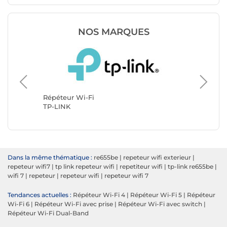
NOS MARQUES
Répéteu
Fritz!
Répéteur Wi-Fi
TP-LINK
Dans la même thématique :
re655be
|
repeteur wifi exterieur
|
repeteur wifi7
|
tp link repeteur wifi
|
repetiteur wifi
|
tp-link re655be
|
wifi 7
|
repeteur
|
repeteur wifi
|
repeteur wifi 7
Tendances actuelles :
Répéteur Wi-Fi 4
|
Répéteur Wi-Fi 5
|
Répéteur
Wi-Fi 6
|
Répéteur Wi-Fi avec prise
|
Répéteur Wi-Fi avec switch
|
Répéteur Wi-Fi Dual-Band