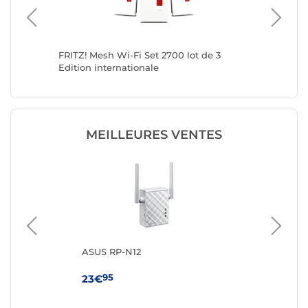
FRITZ! Mesh Wi-Fi Set 2700 lot de 3
FRITZ! M
Edition internationale
Edition 
MEILLEURES VENTES
ASUS RP-N12
TP
95
23€
59