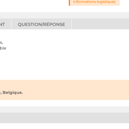
Informations logistiques
NT
QUESTION/RÉPONSE
s,
able
, Belgique.