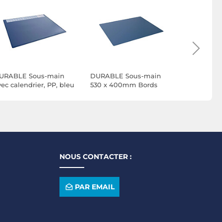
URABLE Sous-main
DURABLE Sous-main
DURABLE 
ec calendrier, PP, bleu
530 x 400mm Bords
530 x 40
ncé x 5
Rainurés PP Opaque
Rainurés 
Bleu fonce x 5
Bleu fonc
NOUS CONTACTER :
PAR EMAIL