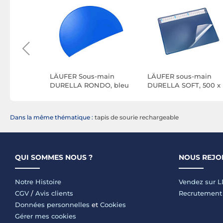
eufer
LÄUFER Sous-main
LÄUFER sous-main
ansparente
DURELLA RONDO, bleu
DURELLA SOFT, 500 x
 DURELLA
adriatique73x48 cm
650 mm, bleu
Dans la même thématique :
tapis de sourie rechargeable
QUI SOMMES NOUS ?
NOUS REJO
Notre Histoire
Vendez sur 
CGV
/
Avis clients
Recrutement
Données personnelles
et
Cookies
Gérer mes cookies