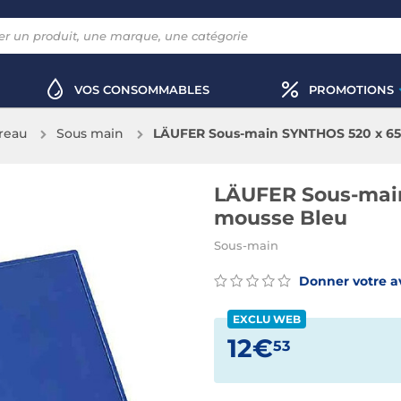
VOS CONSOMMABLES
PROMOTIONS
reau
Sous main
LÄUFER Sous-main SYNTHOS 520 x 6
LÄUFER Sous-mai
mousse Bleu
Sous-main
Donner votre a
EXCLU WEB
12€
53