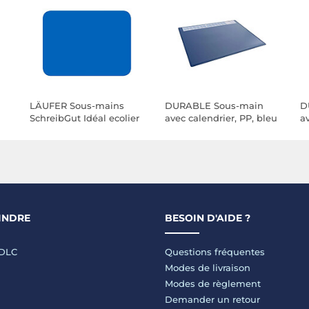
LÄUFER Sous-mains
DURABLE Sous-main
D
SchreibGut Idéal ecolier
avec calendrier, PP, bleu
av
34 x 45 cm Bleu ciel
foncé
fo
INDRE
BESOIN D'AIDE ?
LDLC
Questions fréquentes
Modes de livraison
Modes de règlement
Demander un retour