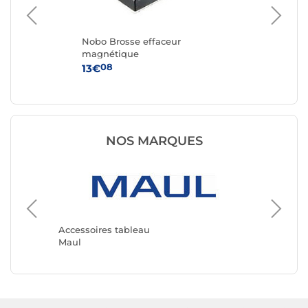
Nobo Brosse effaceur
No
magnétique
eff
08
13€
11
NOS MARQUES
Accesso
Edding
Accessoires tableau
Maul