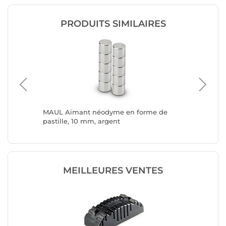
PRODUITS SIMILAIRES
 x 10 m,
MAUL Aimant néodyme en forme de
MAUL Ba
pastille, 10 mm, argent
10 m x 
MEILLEURES VENTES