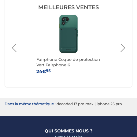
MEILLEURES VENTES
Fairphone Coque de protection
Fa
ble
Vert Fairphone 6
Re
n
6
95
24€
24
Dans la même thématique :
decoded 17 pro max
|
iphone 25 pro
QUI SOMMES NOUS ?