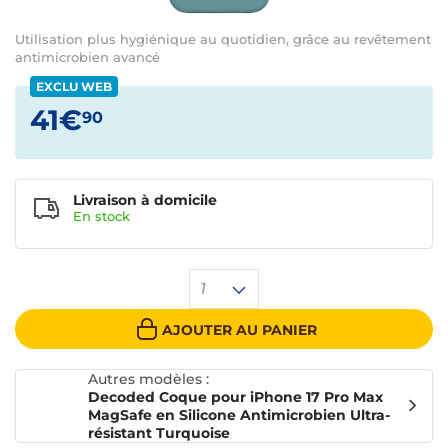
Utilisation plus hygiénique au quotidien, grâce au revêtement
antimicrobien avancé
EXCLU WEB
41€
90
Livraison à domicile
En
stock
1
AJOUTER AU PANIER
Autres modèles :
Decoded Coque pour iPhone 17 Pro Max
MagSafe en Silicone Antimicrobien Ultra-
résistant Turquoise