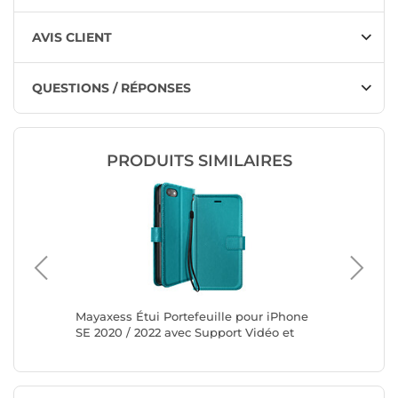
AVIS CLIENT
QUESTIONS / RÉPONSES
PRODUITS SIMILAIRES
forcée
Mayaxess Étui Portefeuille pour iPhone
Mayaxess
SE 2020 / 2022 avec Support Vidéo et
Pro Max
Dragonne Turquoise
Turquoi