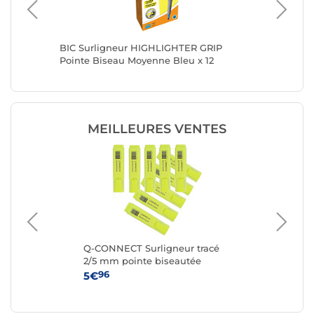
e 1-5mm
BIC Surligneur HIGHLIGHTER GRIP
SCHNEID
séchage
Pointe Biseau Moyenne Bleu x 12
660 ble
MEILLEURES VENTES
V-
Q-CONNECT Surligneur tracé
STA
2/5 mm pointe biseautée
6 s
couleurs éclatantes jaune x 10
96
5€
8