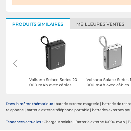
PRODUITS SIMILAIRES
MEILLEURES VENTES
ank
Volkano Solace Series 20
Volkano Solace Series 
5W avec
000 mAh avec câbles
000 mAh avec câbles
és
USB-C et Lightning
USB-C et Lightning
SB-C et
intégrés (Noir)
intégrés (Blanc et
anc
Argent)
Dans la même thématique :
baterie externe magterie
|
batterie de rech
telephone
|
batterie externe téléphone portable
|
batteries externes p
Tendances actuelles :
Chargeur solaire
|
Batterie externe 10000 mAh
|
B