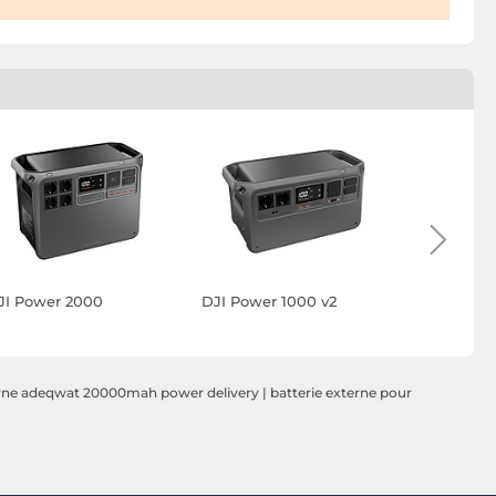
JI Power 2000
DJI Power 1000 v2
Maxlife P
20000mAh
USB-A ave
d'Affichag
erne adeqwat 20000mah power delivery
|
batterie externe pour