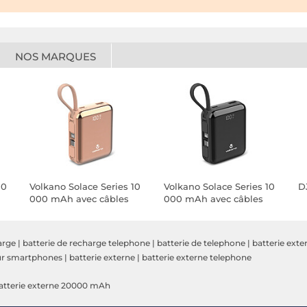
NOS MARQUES
10
Volkano Solace Series 10
Volkano Solace Series 10
D
000 mAh avec câbles
000 mAh avec câbles
USB-C et Lightning
USB-C et Lightning
intégrés (Rose et Or)
intégrés (Noir)
arge
|
batterie de recharge telephone
|
batterie de telephone
|
batterie ext
our smartphones
|
batterie externe
|
batterie externe telephone
atterie externe 20000 mAh