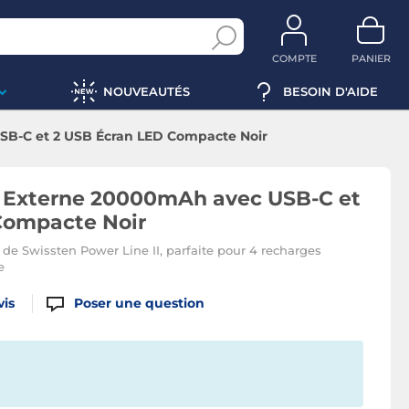
COMPTE
PANIER
NOUVEAUTÉS
BESOIN D'AIDE
SB-C et 2 USB Écran LED Compacte Noir
e Externe 20000mAh avec USB-C et
Compacte Noir
e Swissten Power Line II, parfaite pour 4 recharges
e
vis
Poser une question