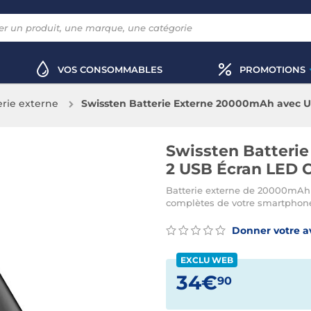
VOS CONSOMMABLES
PROMOTIONS
erie externe
Swissten Batterie Externe 20000mAh avec U
Swissten Batteri
2 USB Écran LED 
Batterie externe de 20000mAh d
complètes de votre smartphon
Donner votre a
EXCLU WEB
34€
90