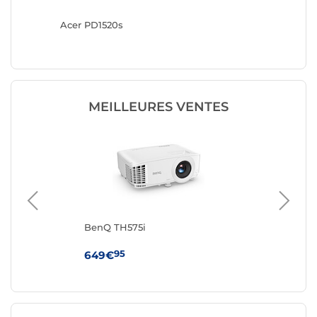
Acer PD1520s
Dangbei
MEILLEURES VENTES
BenQ TH575i
TC
95
649€
24