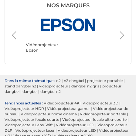
NOS MARQUES
Vidéopr
Optoma
Vidéoprojecteur
Epson
Dans la même thématique :
n2
|
n2 dangbei
|
projecteur portable
|
stand dangbei n2
|
videoprojecteur
|
dangbei n2 gris
|
projecteur
dangbei
|
dangbei
|
dangbei n2
Tendances actuelles :
Vidéoprojecteur 4K
|
Vidéoprojecteur 3D
|
Vidéoprojecteur HDR
|
Vidéoprojecteur gamer
|
Vidéoprojecteur de
bureau
|
Vidéoprojecteur home cinema
|
Vidéoprojecteur portable
|
Vidéoprojecteur focale courte
|
Vidéoprojecteur focale ultra-courte
|
Vidéoprojecteur Lens Shift
|
Vidéoprojecteur LCD
|
Vidéoprojecteur
DLP
|
Vidéoprojecteur laser
|
Vidéoprojecteur LED
|
Vidéoprojecteur
4/3
|
Vidéoprojecteur 16/9
|
Vidéoprojecteur 16/10