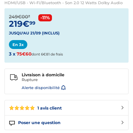
HDMI/USB - Wi-Fi/Bluetooth - Son 2.0 12 Watts Dolby Audio
249€00*
-11%
219€
99
JUSQU'AU 21/09 (INCLUS)
En 3x
3 x
75€60
dont 6€81 de frais
Livraison à domicile
Rupture
Alerte disponibilité
1 avis client
Poser une question