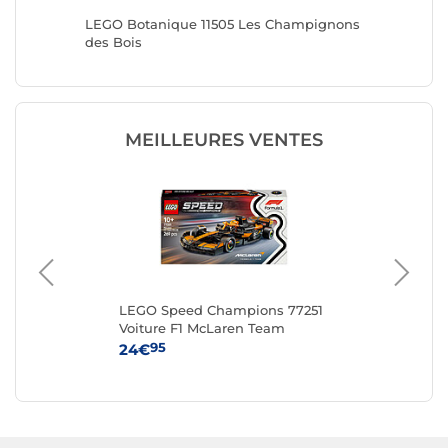
Érable
LEGO Botanique 11505 Les Champignons
LEGO Bo
des Bois
MEILLEURES VENTES
LEGO Speed Champions 77251
LE
Voiture F1 McLaren Team
MCL38
95
24€
54