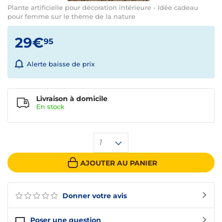
Plante artificielle pour décoration intérieure - Idée cadeau
pour femme sur le thème de la nature
29€
95
Alerte baisse de prix
Livraison à domicile
En
stock
1
AJOUTER AU PANIER
Donner votre avis
Poser une question