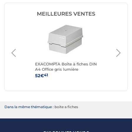
MEILLEURES VENTES
EXACOMPTA Boîte à fiches DIN
HA
A4 Office gris lumière
fi
41
52€
10
Dans la même thématique :
boite a fiches