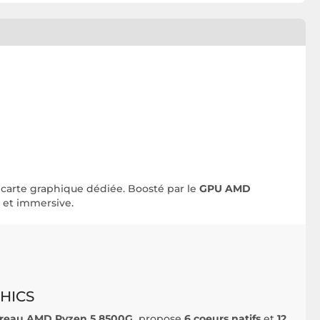
 carte graphique dédiée. Boosté par le
GPU AMD
 et immersive.
HICS
bureau AMD Ryzen 5 8500G
propose
6 coeurs natifs
et
12