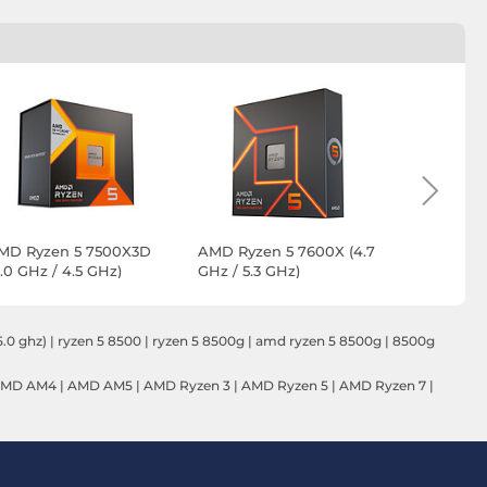
MD Ryzen 5 7500X3D
AMD Ryzen 5 7600X (4.7
AMD Ryze
.0 GHz / 4.5 GHz)
GHz / 5.3 GHz)
Wraith Ste
5.0 GHz)
5.0 ghz)
|
ryzen 5 8500
|
ryzen 5 8500g
|
amd ryzen 5 8500g
|
8500g
MD AM4
|
AMD AM5
|
AMD Ryzen 3
|
AMD Ryzen 5
|
AMD Ryzen 7
|