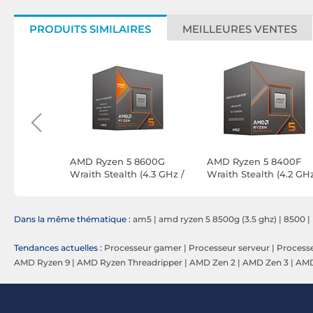
PRODUITS SIMILAIRES
MEILLEURES VENTES
700F (4.1
AMD Ryzen 5 8600G
AMD Ryzen 5 8400F
)
Wraith Stealth (4.3 GHz /
Wraith Stealth (4.2 GHz
5.0 GHz)
4.7 GHz)
Dans la même thématique :
am5
|
amd ryzen 5 8500g (3.5 ghz)
|
8500
|
Tendances actuelles :
Processeur gamer
|
Processeur serveur
|
Process
AMD Ryzen 9
|
AMD Ryzen Threadripper
|
AMD Zen 2
|
AMD Zen 3
|
AMD