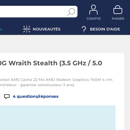
COMPTE
PANIER
NOUVEAUTÉS
BESOIN D'AIDE
 Wraith Stealth (3.5 GHz / 5.0
 socket AM5 Cache 22 Mo AMD Radeon Graphics 740M 4 nm
tilateur - garantie constructeur 3 ans)
4
questions/réponses