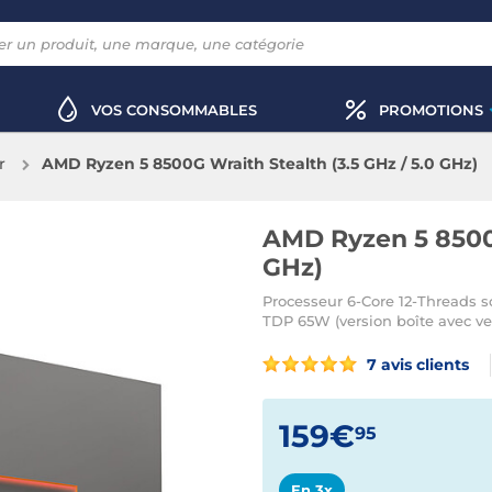
VOS CONSOMMABLES
PROMOTIONS
r
AMD Ryzen 5 8500G Wraith Stealth (3.5 GHz / 5.0 GHz)
AMD Ryzen 5 8500G
GHz)
Processeur 6-Core 12-Threads
TDP 65W (version boîte avec ven
7 avis clients
159€
95
En 3x