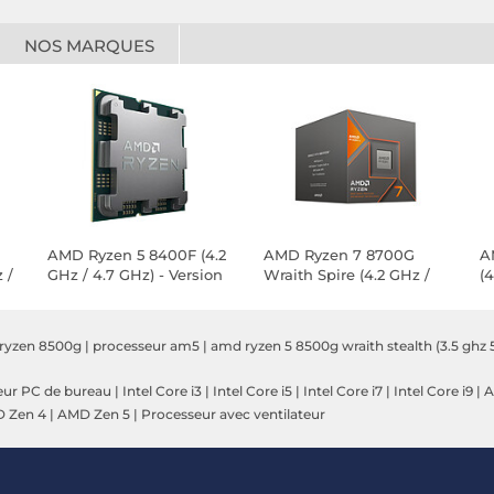
NOS MARQUES
AMD Ryzen 5 8400F (4.2
AMD Ryzen 7 8700G
A
 /
GHz / 4.7 GHz) - Version
Wraith Spire (4.2 GHz /
(4
tray
5.1 GHz)
ryzen 8500g
|
processeur am5
|
amd ryzen 5 8500g wraith stealth (3.5 ghz 
eur PC de bureau
|
Intel Core i3
|
Intel Core i5
|
Intel Core i7
|
Intel Core i9
|
A
 Zen 4
|
AMD Zen 5
|
Processeur avec ventilateur