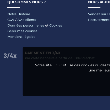
QUI SOMMES NOUS ?
NOUS REJO
Notre Histoire
Vendez sur 
CGV
/
Avis clients
Recrutement
Données personnelles
et
Cookies
Gérer mes cookies
Mentions légales
PAIEMENT EN 3/4X
Par carte bancaire à partir de 100€ d'achat.
Notre site LDLC utilise des cookies ou des t
une meilleure