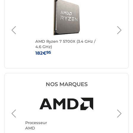
AMD Ryzen 7 5700X (3.4 GHz /
AM
4.6 GHz)
GHz
95
182€
46
NOS MARQUES
Processeur
Process
AMD
Intel