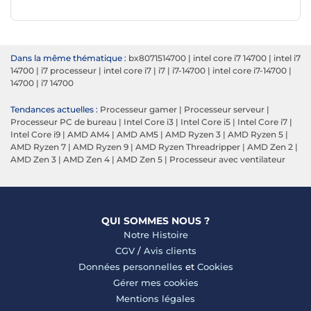
Dans la même thématique :
bx8071514700
|
intel core i7 14700
|
intel i7
14700
|
i7 processeur
|
intel core i7
|
i7
|
i7-14700
|
intel core i7-14700
|
14700
|
i7 14700
Tendances actuelles :
Processeur gamer
|
Processeur serveur
|
Processeur PC de bureau
|
Intel Core i3
|
Intel Core i5
|
Intel Core i7
|
Intel Core i9
|
AMD AM4
|
AMD AM5
|
AMD Ryzen 3
|
AMD Ryzen 5
|
AMD Ryzen 7
|
AMD Ryzen 9
|
AMD Ryzen Threadripper
|
AMD Zen 2
|
AMD Zen 3
|
AMD Zen 4
|
AMD Zen 5
|
Processeur avec ventilateur
QUI SOMMES NOUS ?
Notre Histoire
CGV
/
Avis clients
Données personnelles
et
Cookies
Gérer mes cookies
Mentions légales