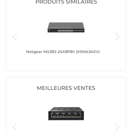
PRODUITS SIMILAIRES
Netgear M4350-24X8F8V (XSM4340V)
Netgear
MEILLEURES VENTES