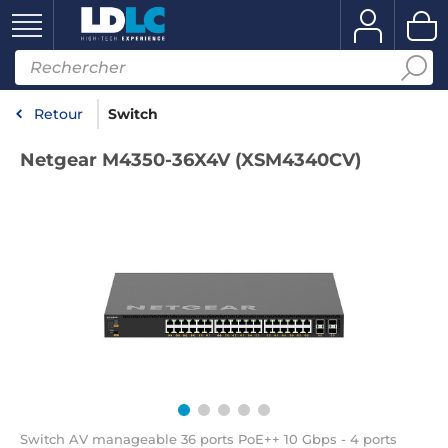
Retour
Switch
Netgear M4350-36X4V (XSM4340CV)
Switch AV manageable 36 ports PoE++ 10 Gbps - 4 ports