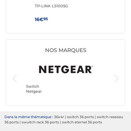
TP-LINK LS1005G
TP-
95
16€
59
NOS MARQUES
Switch
TP-LINK
Switch
Netgear
Dans la même thématique :
36x4r
|
switch 36 ports
|
switch reseaau
36 ports
|
swuitch rack 36 ports
|
switch eternel 36 ports