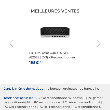
MEILLEURES VENTES
HP ProDesk 600 G4 SFF
HP
(8256SSDi3) - Reconditionné
(16
99
198€
39
Dans la même thématique :
hp bureau
|
ordinateur de bureau hp
Tendances actuelles :
PC fixe reconditionné Windows 11
|
PC gamer
reconditionné
|
Mini PC reconditionné
|
PC Lenovo reconditionné
|
PC Dell reconditionné
|
PC HP reconditionné
|
PC reconditionné i7