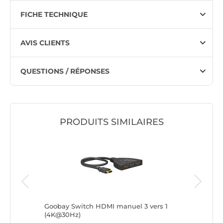
FICHE TECHNIQUE
AVIS CLIENTS
QUESTIONS / RÉPONSES
PRODUITS SIMILAIRES
Goobay Switch HDMI manuel 3 vers 1
DeLock 
(4K@30Hz)
@ 60 Hz