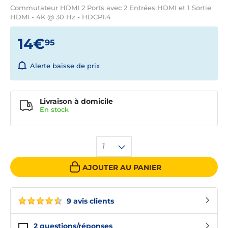
Commutateur HDMI 2 Ports avec 2 Entrées HDMI et 1 Sortie
HDMI - 4K @ 30 Hz - HDCP1.4
14€
95
Alerte baisse de prix
Livraison à domicile
En
stock
1
AJOUTER AU PANIER
9 avis clients
2
questions/réponses