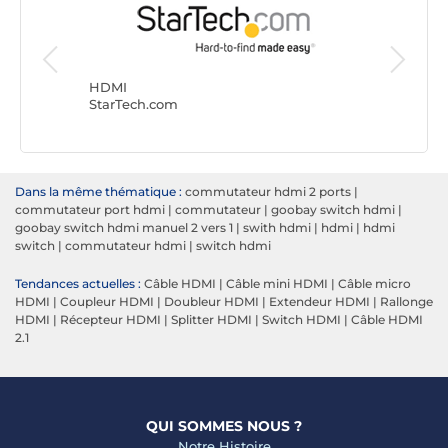
HDMI
NEDIS
HDMI
StarTech.com
Dans la même thématique :
commutateur hdmi 2 ports
|
commutateur port hdmi
|
commutateur
|
goobay switch hdmi
|
goobay switch hdmi manuel 2 vers 1
|
swith hdmi
|
hdmi
|
hdmi
switch
|
commutateur hdmi
|
switch hdmi
Tendances actuelles :
Câble HDMI
|
Câble mini HDMI
|
Câble micro
HDMI
|
Coupleur HDMI
|
Doubleur HDMI
|
Extendeur HDMI
|
Rallonge
HDMI
|
Récepteur HDMI
|
Splitter HDMI
|
Switch HDMI
|
Câble HDMI
2.1
QUI SOMMES NOUS ?
Notre Histoire