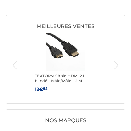
MEILLEURES VENTES
1 8K
TEXTORM Câble HDMI 2.1
TEX
blindé - Mâle/Mâle - 2 M
vers
Mâle
95
12€
14
NOS MARQUES