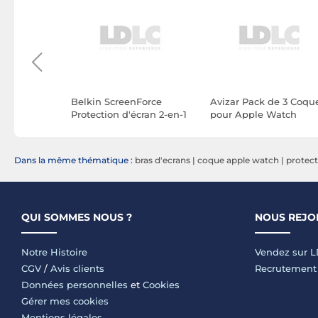
tterie
Belkin ScreenForce
Avizar Pack de 3 Coqu
r Apple
Protection d'écran 2-en-1
pour Apple Watch
ilicone
pour Apple Watch
40mm Protection
 Noir
Series 10 (42 mm)
Intégrale en TPU
Transparent
Dans la même thématique :
bras d'ecrans
|
coque apple watch
|
protect
QUI SOMMES NOUS ?
NOUS REJO
Notre Histoire
Vendez sur 
CGV
/
Avis clients
Recrutement
Données personnelles
et
Cookies
Gérer mes cookies
Mentions légales