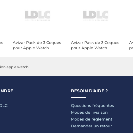
es
Avizar Pack de 3 Coques
Avizar Pack de 3 Coques
A
pour Apple Watch
pour Apple Watch
p
41mm Protection
44mm Protection
4
Intégrale en TPU
Intégrale en TPU
I
Transparent
Transparent
T
ion apple watch
INDRE
BESOIN D'AIDE ?
LDLC
Questions fréquentes
Modes de livraison
Modes de règlement
Demander un retour