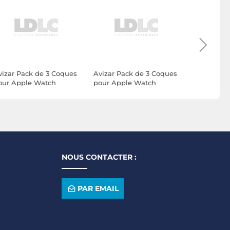
vizar Pack de 3 Coques
Avizar Pack de 3 Coques
Belkin Sc
our Apple Watch
pour Apple Watch
Protection
5mm Protection
38mm Protection
pour Appl
ntégrale en TPU
Intégrale en TPU
Ultra/Ultra
ransparent
Transparent
(Transpare
NOUS CONTACTER :
PAR EMAIL