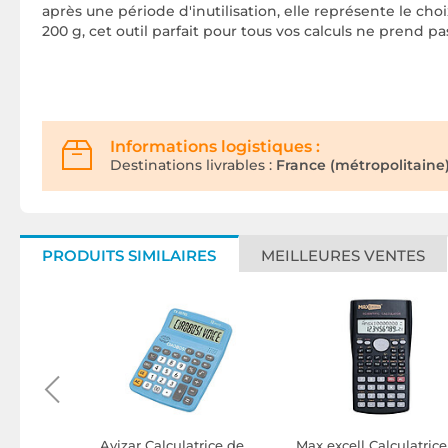
après une période d'inutilisation, elle représente le cho
200 g, cet outil parfait pour tous vos calculs ne prend 
Informations logistiques :
Destinations livrables :
France (métropolitaine)
PRODUITS SIMILAIRES
MEILLEURES VENTES
rice de
Avizar Calculatrice de
Max excell Calculatrice