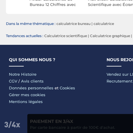
, 8
Bureau 12 Chiffres avec
Scientifique avec Écra
Fonction Vocale et Écran
LCD Double Ligne et
LCD Bleu
Fonctions Avancées No
Dans la même thématique :
calculatrice bureau
|
calculatrice
Tendances actuelles :
Calculatrice scientifique
|
Calculatrice graphique
|
QUI SOMMES NOUS ?
NOUS REJO
Notre Histoire
Vendez sur 
CGV
/
Avis clients
Recrutement
Données personnelles
et
Cookies
Gérer mes cookies
Mentions légales
PAIEMENT EN 3/4X
Par carte bancaire à partir de 100€ d'achat.