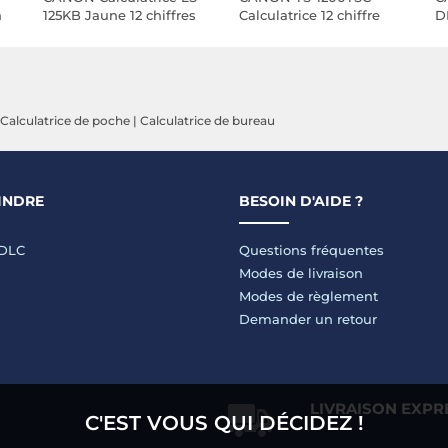
n
125KB Jaune 12 chiffres
Calculatrice 12 chiffre
D
ir
Calculatrice de poche
|
Calculatrice de bureau
INDRE
BESOIN D'AIDE ?
LDLC
Questions fréquentes
Modes de livraison
Modes de règlement
Demander un retour
LIVRAISON EXPR
C'EST VOUS QUI DÉCIDEZ !