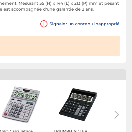
onnement. Mesurant 35 (H) x 144 (L) x 213 (P) mm et pesant
elle est accompagnée d'une garantie de 2 ans.
Signaler un contenu inapproprié
ASIO Calculatrice
TRIUMPH ADLER
REBELL Ca