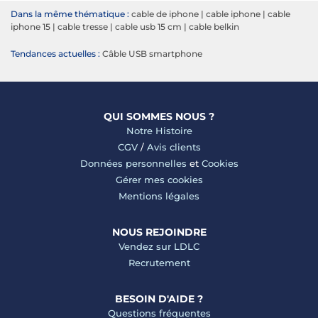
Dans la même thématique :
cable de iphone
|
cable iphone
|
cable
iphone 15
|
cable tresse
|
cable usb 15 cm
|
cable belkin
Tendances actuelles :
Câble USB smartphone
QUI SOMMES NOUS ?
Notre Histoire
CGV
/
Avis clients
Données personnelles
et
Cookies
Gérer mes cookies
Mentions légales
NOUS REJOINDRE
Vendez sur LDLC
Recrutement
BESOIN D'AIDE ?
Questions fréquentes