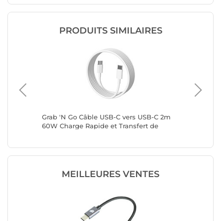
PRODUITS SIMILAIRES
 Mâle
Grab 'N Go Câble USB-C vers USB-C 2m
MCL Câb
60W Charge Rapide et Transfert de
Données Blanc
MEILLEURES VENTES