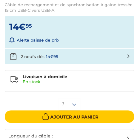
Câble de rechargement et de synchronisation à gaine tressée
15 cm USB-C vers USB-A
14€
95
Alerte baisse de prix
2 neufs dès
14€95
Livraison à domicile
En
stock
1
AJOUTER AU PANIER
Longueur du câble :