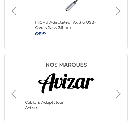
Go
INOVU Adaptateur Audio USB-
Sta
C vers Jack 3.5 mm
ver
1 m
95
6€
14
NOS MARQUES
Câble &
Câble & Adaptateur
SWISST
Avizar