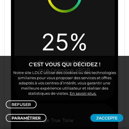
25%
de couleurs de plus
C'EST VOUS QUI DÉCIDEZ !
que l'espace sRGB
Notre site LDLC utilise des cookies ou des technologies
similaires pour vous proposer des services et offres
adaptés à vos centres d’intérêt, vous garantir une
meilleure expérience utilisateur et réaliser des
statistiques de visites.
En savoir plus.
REFUSER
PARAMÉTRER
J'ACCEPTE
Technologie True Tone