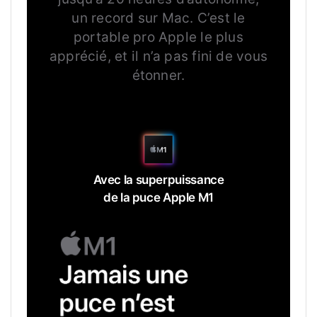
un record sur Mac. C’est le
portable pro Apple le plus
apprécié, et il n’a pas fini de vous
étonner.
Avec la superpuissance
de la puce Apple M1
JAMAIS
UNE
PUCE
N'EST
ALLÉE
AUSSI