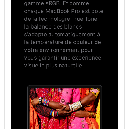
gamme sRGB. Et comme
chaque MacBook Pro est doté
de la technologie True Tone,
la balance des blancs
s’adapte automatiquement à
la température de couleur de
votre environnement pour
vous garantir une expérience
visuelle plus naturelle.