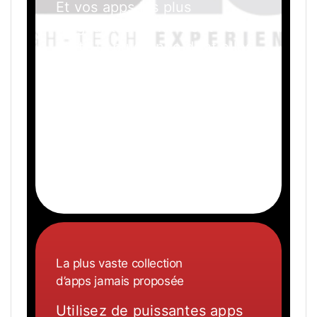
Et vos apps les plus
exigeantes bénéficient de
toute la puissance dont elles
ont besoin.
La plus vaste collection
d’apps jamais proposée
Utilisez de puissantes apps