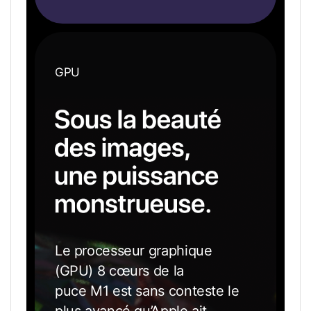
GPU
SOUS
LA
BEAUTÉ
Le processeur graphique
DES
(GPU) 8 cœurs de la
IMAGES,
UNE
puce M1 est sans conteste le
PUISSANCE
plus avancé qu’Apple ait