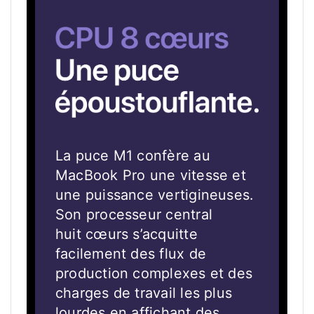
CPU
8
COEURS.
La puce M1 confère au
UNE
MacBook Pro une vitesse et
PUCE
une puissance vertigineuses.
ÉPOUSTOUFLANTE.
Son processeur central
huit cœurs s’acquitte
facilement des flux de
production complexes et des
charges de travail les plus
lourdes en affichant des