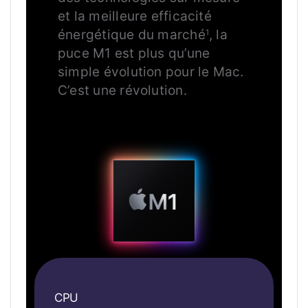
et la meilleure efficacité
énergétique du marché
, la
1
puce M1 est plus qu’une
simple évolution pour le Mac.
C’est une révolution.
CPU