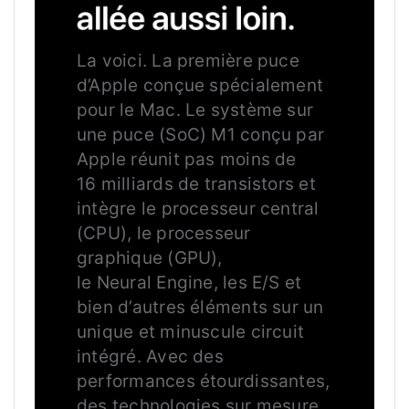
LOIN.
La voici. La première puce
d’Apple conçue spécialement
pour le Mac. Le système sur
une puce (SoC) M1 conçu par
Apple réunit pas moins de
16 milliards de transistors et
intègre le processeur central
(CPU), le processeur
graphique (GPU),
le Neural Engine, les E/S et
bien d’autres éléments sur un
unique et minuscule circuit
intégré. Avec des
performances étourdissantes,
des technologies sur mesure