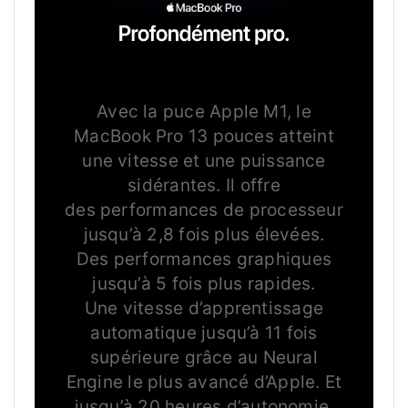
MACBOOK
PRO.
PROFONDÉMENT
PRO.
Avec la puce Apple M1, le
MacBook Pro 13 pouces atteint
une vitesse et une puissance
sidérantes. Il offre
des performances de processeur
jusqu’à 2,8 fois plus élevées.
Des performances graphiques
jusqu’à 5 fois plus rapides.
Une vitesse d’apprentissage
automatique jusqu’à 11 fois
supérieure grâce au Neural
Engine le plus avancé d’Apple. Et
jusqu’à 20 heures d’autonomie,