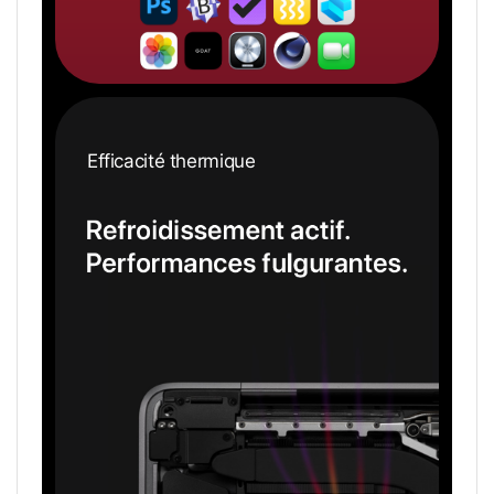
Capacités
décuplées.
Réveil
Efficacité thermique
instantané.
REFROIDISSEMENT
ACTIF.
PERFORMANCES
FULGURANTES.