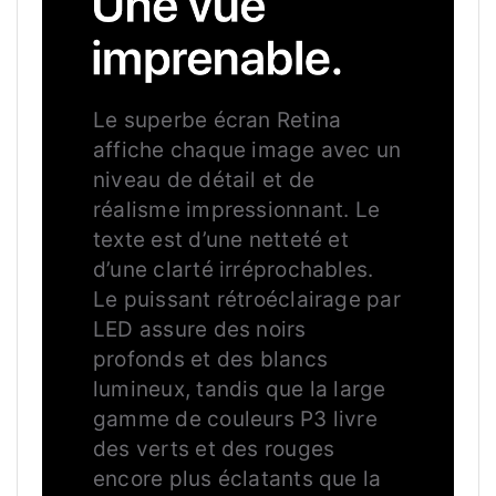
VUE
IMPRENABLE.
Le superbe écran Retina
affiche chaque image avec un
niveau de détail et de
réalisme impressionnant. Le
texte est d’une netteté et
d’une clarté irréprochables.
Le puissant rétroéclairage par
LED assure des noirs
profonds et des blancs
lumineux, tandis que la large
gamme de couleurs P3 livre
des verts et des rouges
encore plus éclatants que la