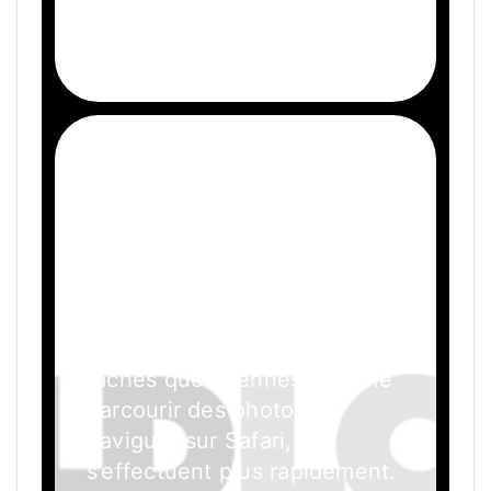
Vitesse et réactivité
La puce M1 et macOS Big Sur
unissent leurs forces pour
rendre tout le système plus
réactif. Le MacBook Pro sort
de veille instantanément. Les
tâches quotidiennes, comme
parcourir des photos ou
naviguer sur Safari,
s’effectuent plus rapidement.