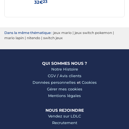
23
32€
24
Dans la même thématique :
jeux mario
|
jeux switch pokemon
|
mario lapin
|
nitendo
|
switch jeux
QUI SOMMES NOUS ?
Notre Histoire
CGV
/
Avis clients
Données personnelles
et
Cookies
Gérer mes cookies
Mentions légales
NOUS REJOINDRE
Vendez sur LDLC
Recrutement