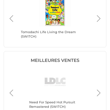
 des
Tomodachi Life Living the Dream
SW2 Fin
(SWITCH)
MEILLEURES VENTES
Need For Speed Hot Pursuit
Tu
Remastered (SWITCH)
Sw