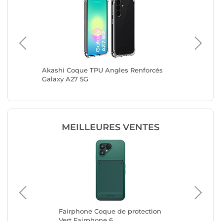
cés
Akashi Coque TPU Angles Renforcés
Akashi 
Galaxy A27 5G
Galaxy 
MEILLEURES VENTES
Fairphone Coque de protection
Ap
G
Vert Fairphone 6
iPh