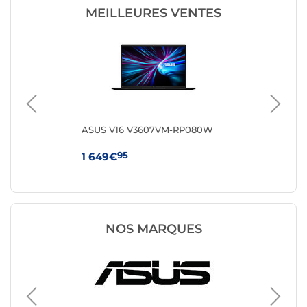
MEILLEURES VENTES
Q-
ASUS V16 V3607VM-RP080W
HP 
95
1 649€
64
NOS MARQUES
PC port
Lenovo