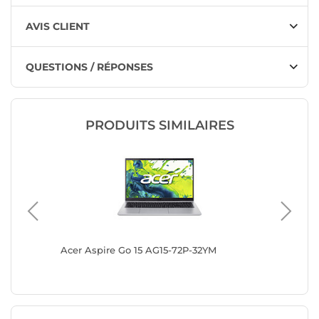
AVIS CLIENT
QUESTIONS / RÉPONSES
PRODUITS SIMILAIRES
01
Acer Aspire Go 15 AG15-72P-32YM
HP 250R