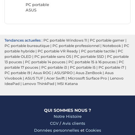
PC portable
ASUS
Tendances actuelles :
PC portable Windows 11
|
PC portable gamer
|
PC portable bureautique
|
PC portable professionnel
|
Notebook
|
PC
portable hybride
|
PC portable VR Ready
|
PC portable tactile
|
PC
portable OLED
|
PC portable sans OS
|
PC portable SSD
|
PC portable
13 pouces
|
PC portable 14 pouces
|
PC portable 15 à 16 pouces
|
PC
portable 17 pouces
|
PC portable i3
|
PC portable i5
|
PC portable i7
|
PC portable i9
|
Asus ROG
|
ASUSPRO
|
Asus ZenBook
|
Asus
Vivobook
|
ASUS TUF
|
Acer Swift
|
Microsoft Surface Pro
|
Lenovo
IdeaPad
|
Lenovo ThinkPad
|
MSI Katana
QUI SOMMES NOUS ?
Notre Histoire
CGV
/
Avis clients
Données personnelles
et
Cookies