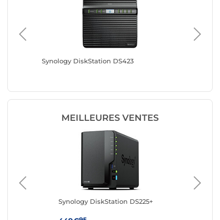
Synology DiskStation DS423
QNAP T
MEILLEURES VENTES
Synology DiskStation DS225+
Sy
95