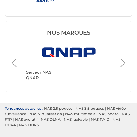
449€
38
NOS MARQUES
Serveur
Synolog
Serveur NAS
QNAP
Tendances actuelles :
NAS 2.5 pouces
|
NAS 3.5 pouces
|
NAS vidéo
surveillance
|
NAS virtualisation
|
NAS multimédia
|
NAS photo
|
NAS
FTP
|
NAS évolutif
|
NAS DLNA
|
NAS rackable
|
NAS RAID
|
NAS
DDR4
|
NAS DDR5