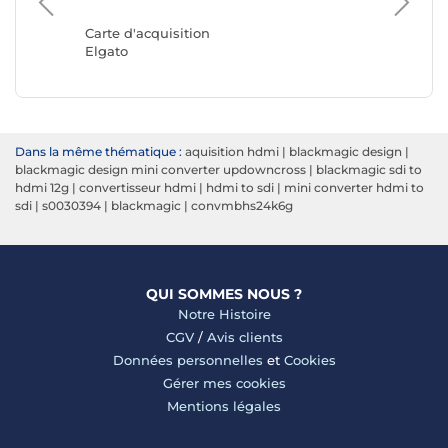
Carte d'acquisition
Carte d'
Elgato
Blackma
Dans la même thématique :
aquisition hdmi
|
blackmagic design
|
blackmagic design mini converter updowncross
|
blackmagic sdi to
hdmi 12g
|
convertisseur hdmi
|
hdmi to sdi
|
mini converter hdmi to
sdi
|
s0030394
|
blackmagic
|
convmbhs24k6g
QUI SOMMES NOUS ?
Notre Histoire
CGV
/
Avis clients
Données personnelles
et
Cookies
Gérer mes cookies
Mentions légales