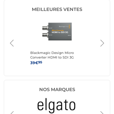
MEILLEURES VENTES
 1
Blackmagic Design Micro
Ne
Converter HDMI to SDI 3G
2.0
95
39€
34
NOS MARQUES