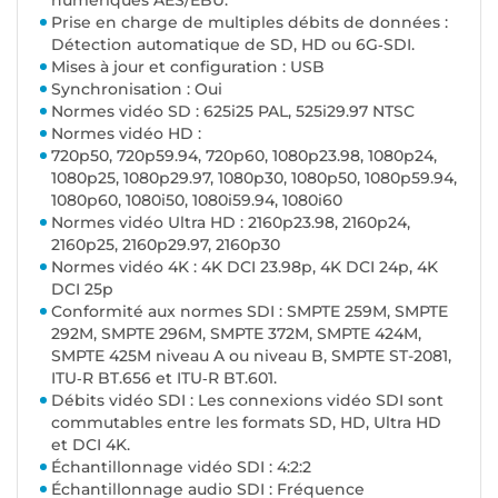
numériques AES/EBU.
Prise en charge de multiples débits de données :
Détection automatique de SD, HD ou 6G‑SDI.
Mises à jour et configuration : USB
Synchronisation : Oui
Normes vidéo SD : 625i25 PAL, 525i29.97 NTSC
Normes vidéo HD :
720p50, 720p59.94, 720p60, 1080p23.98, 1080p24,
1080p25, 1080p29.97, 1080p30, 1080p50, 1080p59.94,
1080p60, 1080i50, 1080i59.94, 1080i60
Normes vidéo Ultra HD : 2160p23.98, 2160p24,
2160p25, 2160p29.97, 2160p30
Normes vidéo 4K : 4K DCI 23.98p, 4K DCI 24p, 4K
DCI 25p
Conformité aux normes SDI : SMPTE 259M, SMPTE
292M, SMPTE 296M, SMPTE 372M, SMPTE 424M,
SMPTE 425M niveau A ou niveau B, SMPTE ST-2081,
ITU‑R BT.656 et ITU‑R BT.601.
Débits vidéo SDI : Les connexions vidéo SDI sont
commutables entre les formats SD, HD, Ultra HD
et DCI 4K.
Échantillonnage vidéo SDI : 4:2:2
Échantillonnage audio SDI : Fréquence