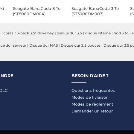
k)
Seagate BarraCuda 8 To
Seagate BarraCuda 3 To
S
(ST8000DM004)
(ST3000DM007)
(
o
|
corsair 3-pack 3.5" drive bay
|
disque dur 3.5
|
disque interne
|
hdd 3 to
|
s
ue dur serveur
|
Disque dur NAS
|
Disque dur 2.5 pouces
|
Disque dur 3.5 p
INDRE
BESOIN D'AIDE ?
LDLC
Questions fréquentes
Modes de livraison
Modes de règlement
Demander un retour