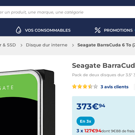
VOS CONSOMMABLES
PROMOTIONS
r & SSD
Disque dur interne
Seagate BarraCuda 6 To (
Seagate BarraCuda
Pack de deux disques dur 3.5" 
3 avis clients
373€
94
En 3x
3 x
127€94
dont 9€88 de frais