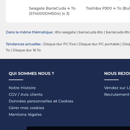
2 To
Seagate BarraCuda 4 To
Toshiba P300 4 To (Bul
SVA
(ST4000DM004) (x 3)
Dans la même thématique :
8to seagate
|
barracuda 6to
|
barracuda 8t
Tendances actuelles :
Disque dur PC fixe
|
Disque dur PC portable
|
Disq
To
|
Disque dur 16 To
QUI SOMMES NOUS ?
NOUS REJO
Notre Histoire
Vendez sur 
CGV
/
Avis clients
Recrutement
Données personnelles
et
Cookies
Gérer mes cookies
Mentions légales