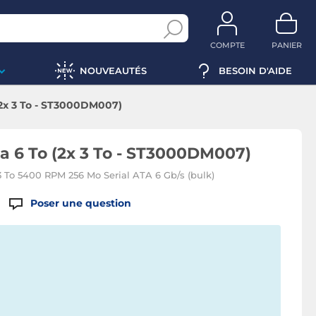
COMPTE
PANIER
NOUVEAUTÉS
BESOIN D'AIDE
2x 3 To - ST3000DM007)
 6 To (2x 3 To - ST3000DM007)
3 To 5400 RPM 256 Mo Serial ATA 6 Gb/s (bulk)
Poser une question