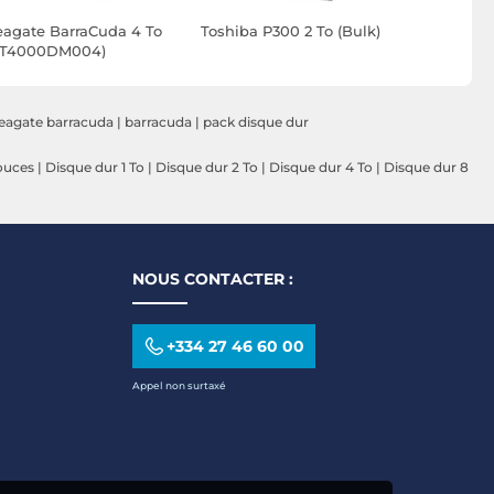
eagate BarraCuda 4 To
Toshiba P300 2 To (Bulk)
Seagate B
ST4000DM004)
(ST2000DM
eagate barracuda
|
barracuda
|
pack disque dur
ouces
|
Disque dur 1 To
|
Disque dur 2 To
|
Disque dur 4 To
|
Disque dur 8
NOUS CONTACTER :
+334 27 46 60 00
Appel non surtaxé