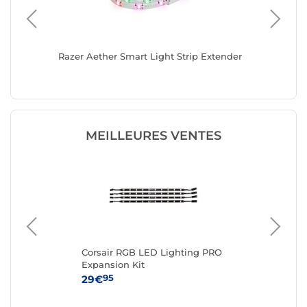
B 50 cm
Razer Aether Smart Light Strip Extender
Lian Li
Triple 8
MEILLEURES VENTES
rip
Corsair RGB LED Lighting PRO
Ba
Expansion Kit
95
29€
10