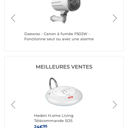
ur store
Daewoo - Canon à fumée F502W -
Konyks 
Fonctionne seul ou avec une alarme
Daewoo - Connexion en Wifi
MEILLEURES VENTES
e
Heden H.ome Living
Ko
ec
Télécommande SOS
95
24€
49