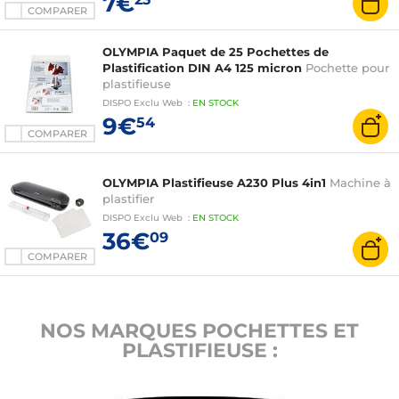
7€
COMPARER
OLYMPIA Paquet de 25 Pochettes de
Plastification DIN A4 125 micron
Pochette pour
plastifieuse
DISPO
Exclu Web
:
EN
STOCK
9€
54
COMPARER
OLYMPIA Plastifieuse A230 Plus 4in1
Machine à
plastifier
DISPO
Exclu Web
:
EN
STOCK
36€
09
COMPARER
NOS MARQUES POCHETTES ET
PLASTIFIEUSE :