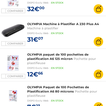
DISPO
Exclu Web
:
EN
STOCK
32€
00
COMPARER
OLYMPIA Machine à Plastifier A 230 Plus A4
Machine à plastifier
DISPO
Exclu Web
:
EN
STOCK
31€
07
COMPARER
OLYMPIA paquet de 100 pochettes de
plastification A6 125 micron
Pochette pour
plastifieuse
DISPO
Exclu Web
:
EN
STOCK
12€
66
COMPARER
OLYMPIA Paquet de 100 Pochettes de
Plastification A6 80 microns
Pochette pour
plastifieuse
DISPO
Exclu Web
:
EN
STOCK
23