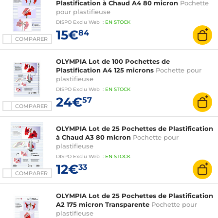
Plastification à Chaud A4 80 micron
Pochette
pour plastifieuse
DISPO
Exclu Web
:
EN
STOCK
15€
84
COMPARER
OLYMPIA Lot de 100 Pochettes de
Plastification A4 125 microns
Pochette pour
plastifieuse
DISPO
Exclu Web
:
EN
STOCK
24€
57
COMPARER
OLYMPIA Lot de 25 Pochettes de Plastification
à Chaud A3 80 micron
Pochette pour
plastifieuse
DISPO
Exclu Web
:
EN
STOCK
12€
33
COMPARER
OLYMPIA Lot de 25 Pochettes de Plastification
A2 175 micron Transparente
Pochette pour
plastifieuse