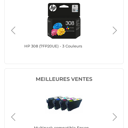
HP 308 (7FP20UE) - 3 Couleurs
HP 302X
MEILLEURES VENTES
k 4
Multipack compatible Epson
Ca