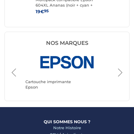
604XL Ananas (noir + cyan +
magenta + jaune)
95
19€
15
NOS MARQUES
Cartouc
Canon
Cartouche imprimante
Epson
QUI SOMMES NOUS ?
Notre Histoire