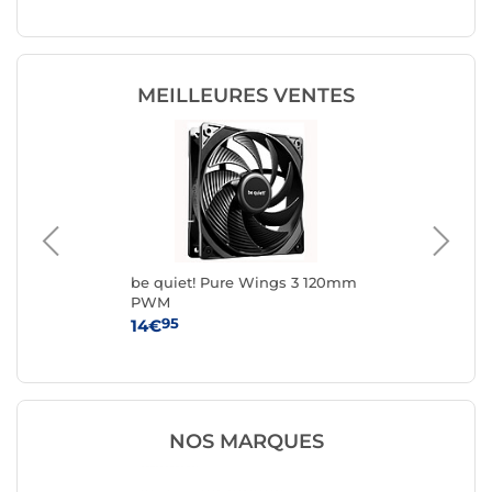
MEILLEURES VENTES
be quiet! Pure Wings 3 120mm
Fox
PWM
95
14€
8
NOS MARQUES