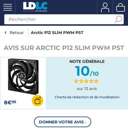
Retour
Arctic P12 SLIM PWM PST
AVIS SUR ARCTIC P12 SLIM PWM PST
NOTE GÉNÉRALE
10
/10
sur 13 avis
Charte de rédaction et de modération
8€
95
DONNER VOTRE AVIS
›