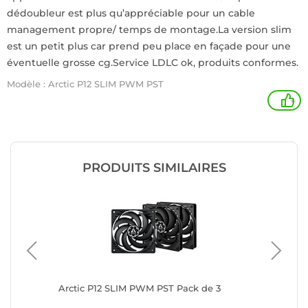
dédoubleur est plus qu’appréciable pour un cable
management propre/ temps de montage.La version slim
est un petit plus car prend peu place en façade pour une
éventuelle grosse cg.Service LDLC ok, produits conformes.
Modèle : Arctic P12 SLIM PWM PST
+
PRODUITS SIMILAIRES
Arctic P12 SLIM PWM PST Pack de 3
Corsair 