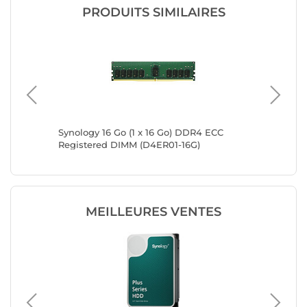
PRODUITS SIMILAIRES
Synology 16 Go (1 x 16 Go) DDR4 ECC
Synolog
Registered DIMM (D4ER01-16G)
Unbuffe
MEILLEURES VENTES