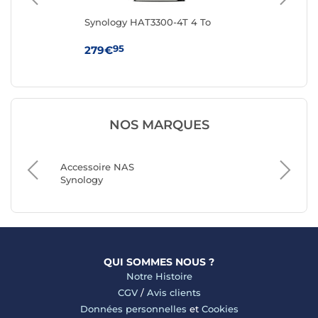
Synology HAT3300-4T 4 To
Syn
ca
95
279€
59
NOS MARQUES
Accessoire NAS
Accesso
Synology
QNAP
QUI SOMMES NOUS ?
Notre Histoire
CGV
/
Avis clients
Données personnelles
et
Cookies