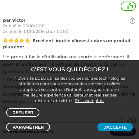
1
par Victor
Publié le 06/10/2016
Acheté
le 01/10/2016 chez LDLC
Excellent, inutile d'investir dans un produit
plus cher
Un produit facile d'utilisation mais surtout performant. Il
permet enfin d'avoir le wifi sur un smartphone bas de
C'EST VOUS QUI DÉCIDEZ !
gamme à l'autre de bout de la maison.
Notre site LDLC utilise des cookies ou des technologies
Il ne faut pas oublier de mettre à jour le firmware pour
similaires pour vous proposer des services et offres
débloquer certaines options utiles telles que l'extinction
adaptés à vos centres d’intérêt, vous garantir une
automatique la nuit ou le réglage de la puissance du signal
meilleure expérience utilisateur et réaliser des
statistiques de visites.
En savoir plus.
délivré par le répéteur.
Je recommande.
REFUSER
+
PARAMÉTRER
J'ACCEPTE
57 avis correspondent
FILTRER
Trier /
Filtrer
par Informatique S