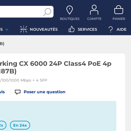
BOUTIQUES
COMPTE
PANIER
S
NOUVEAUTÉS
SERVICES
AIDE
B)
king CX 6000 24P Class4 PoE 4p
N87B)
0/100/1000 Mbps + 4 SFP
vis
Poser une question
2x
En 24x