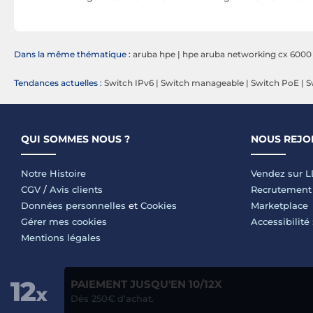
Dans la même thématique :
aruba hpe
|
hpe aruba networking cx 6000
Tendances actuelles :
Switch IPv6
|
Switch manageable
|
Switch PoE
|
S
QUI SOMMES NOUS ?
NOUS REJO
Notre Histoire
Vendez sur 
CGV
/
Avis clients
Recrutement
Données personnelles
et
Cookies
Marketplace
Gérer mes cookies
Accessibilité
Mentions légales
PAIEMENT JUSQU'EN 10/12X
Dès 250€ d'achat.