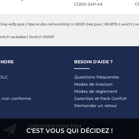
C1200-24P-4X
C
 24p 4sfp poe
|
hpe aruba networking cx 6000 24p poe
|
r8n87b
|
swich
|
s
witch rackable
|
Switch SNMP
INDRE
BESOIN D'AIDE ?
LDLC
Questions fréquentes
Modes de livraison
Modes de règlement
 : non conforme
Garanties
et
Pack Confort
Demander un retour
LIVRAISON DOM-TOM
C'EST VOUS QUI DÉCIDEZ !
Nous livrons dans les DOM-TOM en HT !