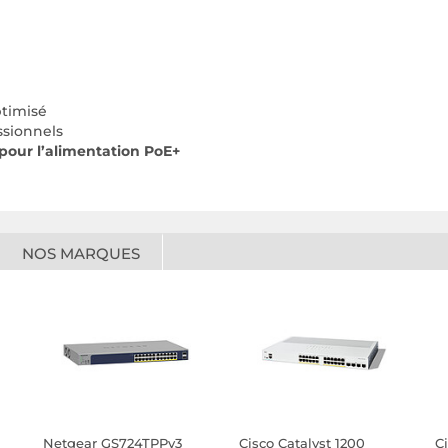
ptimisé
sionnels
 pour l’alimentation PoE+
NOS MARQUES
Netgear GS724TPPv3
Cisco Catalyst 1200
C