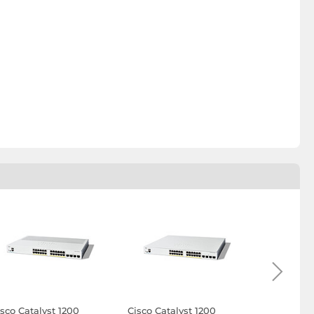
isco Catalyst 1200
Cisco Catalyst 1200
Cisco Cata