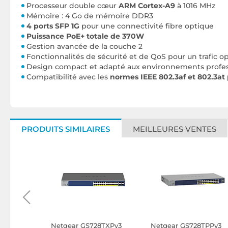
Processeur double cœur
ARM Cortex-A9
à 1016 MHz
Mémoire : 4 Go de mémoire DDR3
4 ports SFP 1G
pour une connectivité fibre optique
Puissance PoE+ totale de 370W
Gestion avancée de la couche 2
Fonctionnalités de sécurité et de QoS pour un trafic o
Design compact et adapté aux environnements profes
Compatibilité avec les
normes IEEE 802.3af et 802.3at
PRODUITS SIMILAIRES
MEILLEURES VENTES
-24P-4G
Netgear GS728TXPv3
Netgear GS728TPPv3