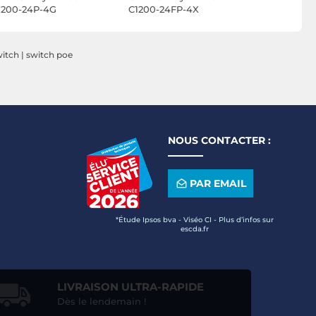
1200-24P-4G
C1200-24FP-4X
C1200-24
witch
|
switch poe
NOUS CONTACTER :
PAR EMAIL
*Étude Ipsos bva - Viséo CI - Plus d’infos sur
escda.fr
LIVRAISON ULTRA-RAPIDE
Dès le lendemain !