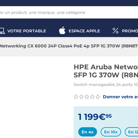
VOTRE PORTABLE
ESPACE APPLE
PROMO
Networking CX 6000 24P Class4 PoE 4p SFP 1G 370W (R8N87
HPE Aruba Networ
SFP 1G 370W (R8
Switch manageable 24 ports 1
Donner votre a
1 199€
95
En 4x
En 10x
En 1