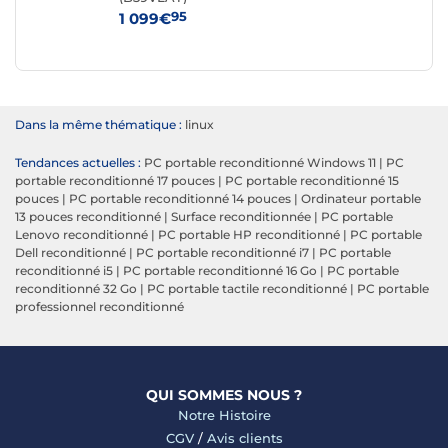
95
1 099€
20
Dans la même thématique :
linux
Tendances actuelles :
PC portable reconditionné Windows 11
|
PC
portable reconditionné 17 pouces
|
PC portable reconditionné 15
pouces
|
PC portable reconditionné 14 pouces
|
Ordinateur portable
13 pouces reconditionné
|
Surface reconditionnée
|
PC portable
Lenovo reconditionné
|
PC portable HP reconditionné
|
PC portable
Dell reconditionné
|
PC portable reconditionné i7
|
PC portable
reconditionné i5
|
PC portable reconditionné 16 Go
|
PC portable
reconditionné 32 Go
|
PC portable tactile reconditionné
|
PC portable
professionnel reconditionné
QUI SOMMES NOUS ?
Notre Histoire
CGV
/
Avis clients