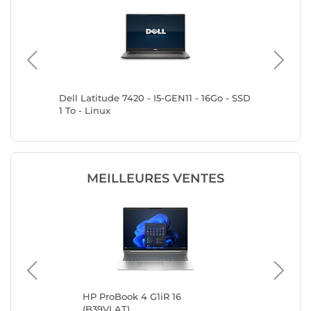
32Go -
Dell Latitude 7420 - I5-GEN11 - 16Go - SSD
HP Elite
1 To - Linux
1To SSD 
MEILLEURES VENTES
 -
HP ProBook 4 G1iR 16
Del
(B39VLAT)
Re