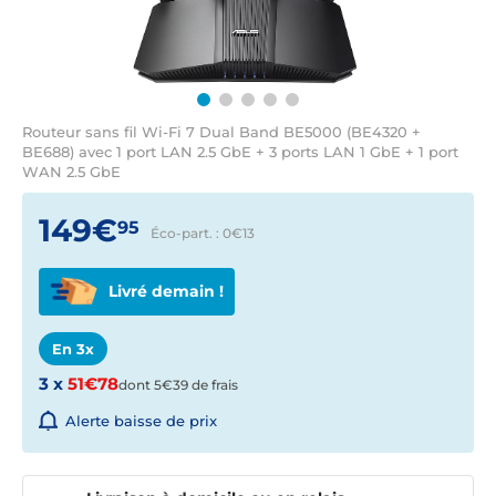
Routeur sans fil Wi-Fi 7 Dual Band BE5000 (BE4320 +
BE688) avec 1 port LAN 2.5 GbE + 3 ports LAN 1 GbE + 1 port
WAN 2.5 GbE
149€
95
Éco-part. : 0€
13
Livré demain !
En 3x
3 x
51€78
dont 5€39 de frais
Alerte baisse de prix