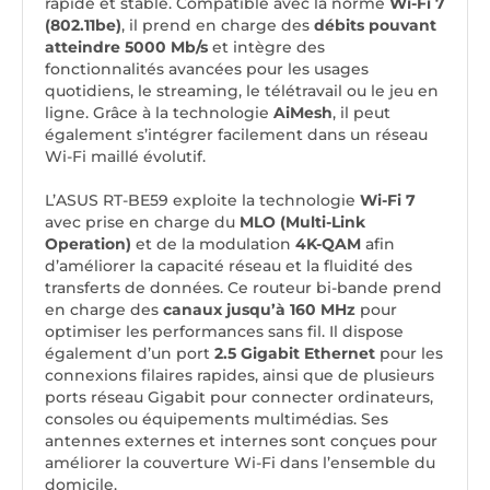
rapide et stable. Compatible avec la norme
Wi-Fi 7
(802.11be)
, il prend en charge des
débits pouvant
atteindre 5000 Mb/s
et intègre des
fonctionnalités avancées pour les usages
quotidiens, le streaming, le télétravail ou le jeu en
ligne. Grâce à la technologie
AiMesh
, il peut
également s’intégrer facilement dans un réseau
Wi-Fi maillé évolutif.
L’ASUS RT-BE59 exploite la technologie
Wi-Fi 7
avec prise en charge du
MLO (Multi-Link
Operation)
et de la modulation
4K-QAM
afin
d’améliorer la capacité réseau et la fluidité des
transferts de données. Ce routeur bi-bande prend
en charge des
canaux jusqu’à 160 MHz
pour
optimiser les performances sans fil. Il dispose
également d’un port
2.5 Gigabit Ethernet
pour les
connexions filaires rapides, ainsi que de plusieurs
ports réseau Gigabit pour connecter ordinateurs,
consoles ou équipements multimédias. Ses
antennes externes et internes sont conçues pour
améliorer la couverture Wi-Fi dans l’ensemble du
domicile.