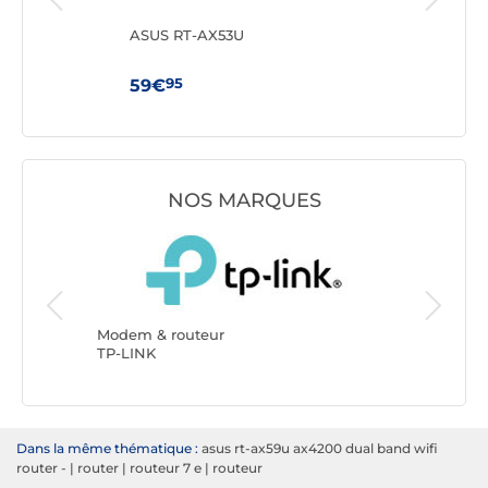
ASUS RT-AX53U
TP-
95
59€
69
NOS MARQUES
Modem & routeur
Modem &
TP-LINK
ASUS
Dans la même thématique :
asus rt-ax59u ax4200 dual band wifi
router -
|
router
|
routeur 7 e
|
routeur