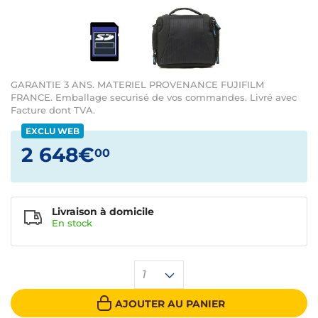
GARANTIE 3 ANS. MATERIEL PROVENANCE FUJIFILM
FRANCE. Emballage securisé de vos commandes. Livré avec
Facture dont TVA.
EXCLU WEB
2 648€
00
Livraison à domicile
En
stock
1
AJOUTER AU PANIER