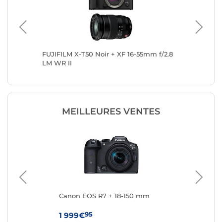
-300mm
FUJIFILM X-T50 Noir + XF 16-55mm f/2.8
FUJIFIL
LM WR II
f/3.5-6
MEILLEURES VENTES
Canon EOS R7 + 18-150 mm
Ca
mm 
95
1 999€
1 