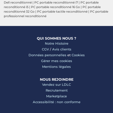
Dell reconditionné
|
PC portable reconditionné i7
|
PC portable
reconditionné i5
|
PC portable reconditionné 16 Go
|
PC portable
reconditionné 32 Go
|
PC portable tactile reconditionné
|
PC portable
professionnel reconditionné
QUI SOMMES NOUS ?
Notre Histoire
CGV
/
Avis clients
Données personnelles
et
Cookies
Gérer mes cookies
Mentions légales
NOUS REJOINDRE
Vendez sur LDLC
Recrutement
Marketplace
Accessibilité : non conforme