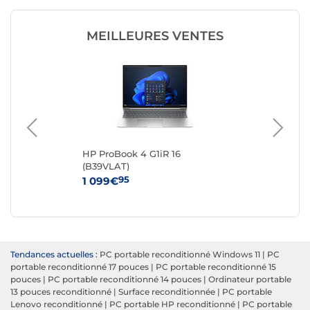
MEILLEURES VENTES
 i9
HP ProBook 4 G1iR 16
DEL
(B39VLAT)
Gen
Go 
95
1 099€
29
Re
Tendances actuelles :
PC portable reconditionné Windows 11
|
PC
portable reconditionné 17 pouces
|
PC portable reconditionné 15
pouces
|
PC portable reconditionné 14 pouces
|
Ordinateur portable
13 pouces reconditionné
|
Surface reconditionnée
|
PC portable
Lenovo reconditionné
|
PC portable HP reconditionné
|
PC portable