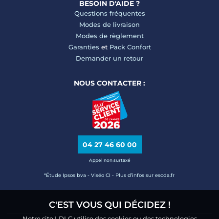
BESOIN D'AIDE ?
Questions fréquentes
Modes de livraison
Modes de règlement
Garanties
et
Pack Confort
Demander un retour
NOUS CONTACTER :
04 27 46 60 00
Appel non surtaxé
*Étude Ipsos bva - Viséo CI - Plus d’infos sur escda.fr
C'EST VOUS QUI DÉCIDEZ !
Notre site LDLC utilise des cookies ou des technologies