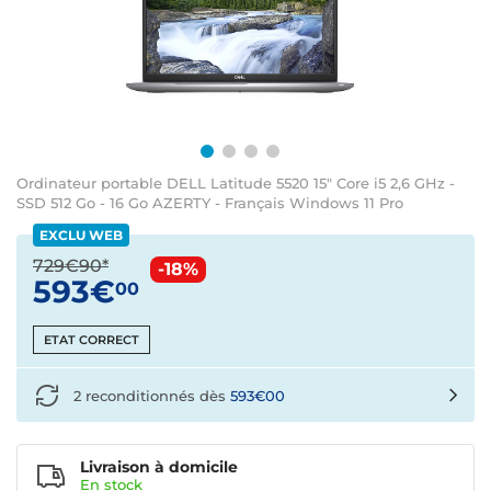
Ordinateur portable DELL Latitude 5520 15" Core i5 2,6 GHz -
SSD 512 Go - 16 Go AZERTY - Français Windows 11 Pro
EXCLU WEB
729€90*
-18%
593€
00
ETAT CORRECT
2 reconditionnés dès
593€00
Livraison à domicile
En
stock