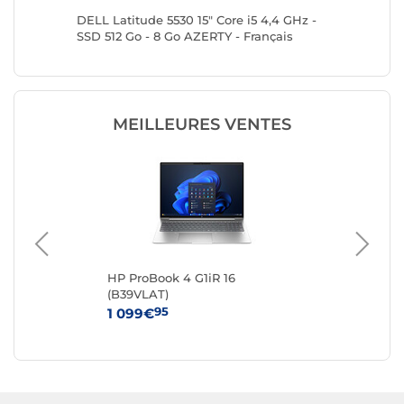
6 GHz -
DELL Latitude 5530 15" Core i5 4,4 GHz -
DELL Lat
ais
SSD 512 Go - 8 Go AZERTY - Français
SSD 512 
MEILLEURES VENTES
 -
HP ProBook 4 G1iR 16
Del
(B39VLAT)
Re
95
1 099€
20