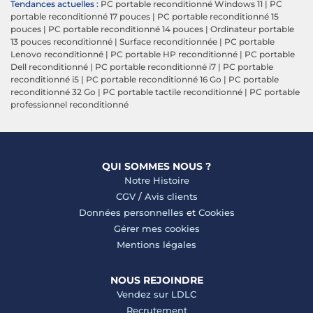
Tendances actuelles :
PC portable reconditionné Windows 11
|
PC
portable reconditionné 17 pouces
|
PC portable reconditionné 15
pouces
|
PC portable reconditionné 14 pouces
|
Ordinateur portable
13 pouces reconditionné
|
Surface reconditionnée
|
PC portable
Lenovo reconditionné
|
PC portable HP reconditionné
|
PC portable
Dell reconditionné
|
PC portable reconditionné i7
|
PC portable
reconditionné i5
|
PC portable reconditionné 16 Go
|
PC portable
reconditionné 32 Go
|
PC portable tactile reconditionné
|
PC portable
professionnel reconditionné
QUI SOMMES NOUS ?
Notre Histoire
CGV
/
Avis clients
Données personnelles
et
Cookies
Gérer mes cookies
Mentions légales
NOUS REJOINDRE
Vendez sur LDLC
Recrutement