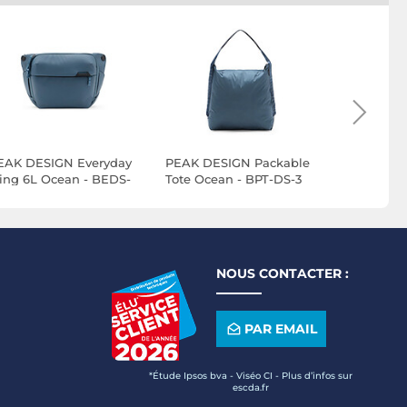
EAK DESIGN Everyday
PEAK DESIGN Packable
PEAK DES
ling 6L Ocean - BEDS-
Tote Ocean - BPT-DS-3
Tote Eclip
-DS-3
NOUS CONTACTER :
PAR EMAIL
*Étude Ipsos bva - Viséo CI - Plus d’infos sur
escda.fr