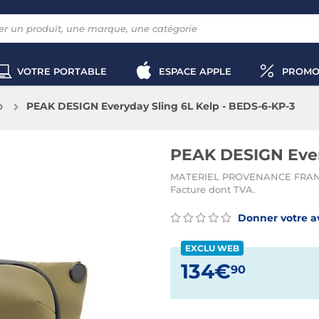
VOTRE PORTABLE
ESPACE APPLE
PROMO
o
PEAK DESIGN Everyday Sling 6L Kelp - BEDS-6-KP-3
PEAK DESIGN Ever
MATERIEL PROVENANCE FRANCE.
Facture dont TVA.
Donner votre a
EXCLU WEB
134€
90