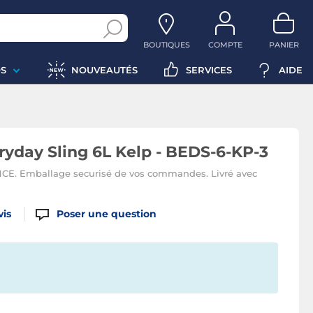
BOUTIQUES
COMPTE
PANIER
S
NOUVEAUTÉS
SERVICES
AIDE
yday Sling 6L Kelp - BEDS-6-KP-3
 Emballage securisé de vos commandes. Livré avec
vis
Poser une question