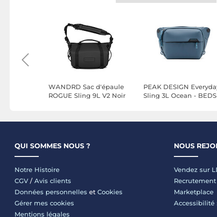
 Outdoor
WANDRD Sac d'épaule
PEAK DESIGN Everyda
se BAS-7-
ROGUE Sling 9L V2 Noir
Sling 3L Ocean - BEDS
3-DS-3
QUI SOMMES NOUS ?
NOUS REJO
Notre Histoire
Vendez sur 
CGV
/
Avis clients
Recrutement
Données personnelles
et
Cookies
Marketplace
Gérer mes cookies
Accessibilité
Mentions légales