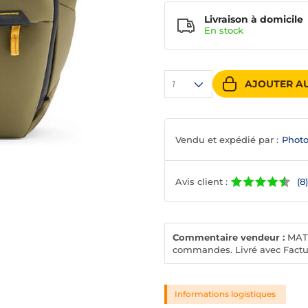
Livraison à domicile
En
stock
AJOUTER AU
1
Vendu et expédié par :
Photo
Avis client :
(8)
Commentaire vendeur :
MATE
commandes. Livré avec Factu
Informations logistiques