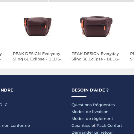
y
PEAK DESIGN Everyday
PEAK DESIGN Everyday
P
-
Sling 6L Eclipse - BEDS-
Sling 3L Eclipse - BEDS-
S
6-EP-3
3-EP-3
6
INDRE
BESOIN D'AIDE ?
LDLC
Questions fréquentes
Modes de livraison
Modes de règlement
 : non conforme
Garanties
et
Pack Confort
Demander un retour