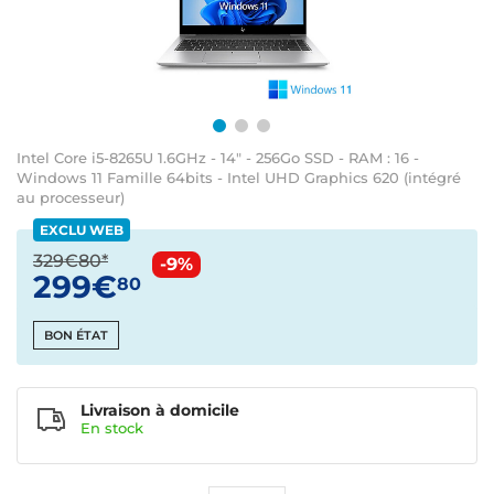
Intel Core i5-8265U 1.6GHz - 14" - 256Go SSD - RAM : 16 -
Windows 11 Famille 64bits - Intel UHD Graphics 620 (intégré
au processeur)
EXCLU WEB
329€80*
-9%
299€
80
BON ÉTAT
Livraison à domicile
En
stock