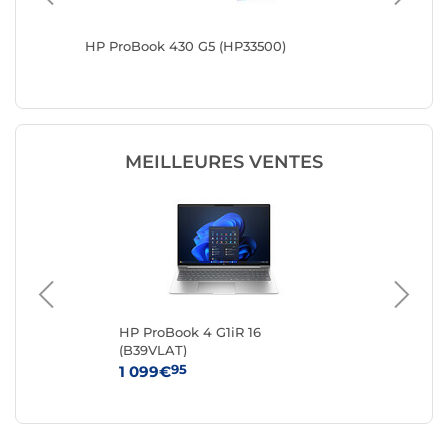
HP ProBook 430 G5 (HP33500)
HP ProB
MEILLEURES VENTES
 -
HP ProBook 4 G1iR 16
Del
(B39VLAT)
Re
95
1 099€
20