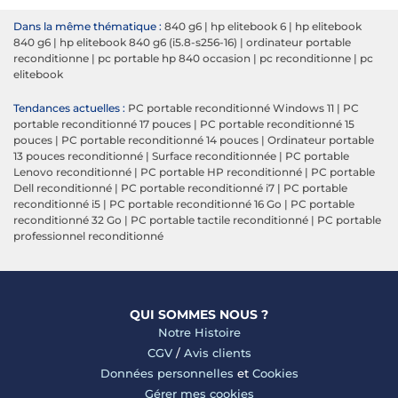
Dans la même thématique :
840 g6
|
hp elitebook 6
|
hp elitebook
840 g6
|
hp elitebook 840 g6 (i5.8-s256-16)
|
ordinateur portable
reconditionne
|
pc portable hp 840 occasion
|
pc reconditionne
|
pc
elitebook
Tendances actuelles :
PC portable reconditionné Windows 11
|
PC
portable reconditionné 17 pouces
|
PC portable reconditionné 15
pouces
|
PC portable reconditionné 14 pouces
|
Ordinateur portable
13 pouces reconditionné
|
Surface reconditionnée
|
PC portable
Lenovo reconditionné
|
PC portable HP reconditionné
|
PC portable
Dell reconditionné
|
PC portable reconditionné i7
|
PC portable
reconditionné i5
|
PC portable reconditionné 16 Go
|
PC portable
reconditionné 32 Go
|
PC portable tactile reconditionné
|
PC portable
professionnel reconditionné
QUI SOMMES NOUS ?
Notre Histoire
CGV
/
Avis clients
Données personnelles
et
Cookies
Gérer mes cookies