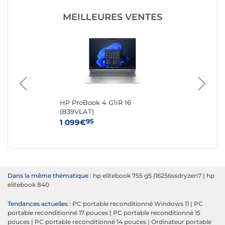
MEILLEURES VENTES
0-
HP ProBook 4 G1iR 16
Del
(B39VLAT)
Re
95
1 099€
20
Dans la même thématique :
hp elitebook 755 g5 (16256ssdryzen7
|
hp
elitebook 840
Tendances actuelles :
PC portable reconditionné Windows 11
|
PC
portable reconditionné 17 pouces
|
PC portable reconditionné 15
pouces
|
PC portable reconditionné 14 pouces
|
Ordinateur portable