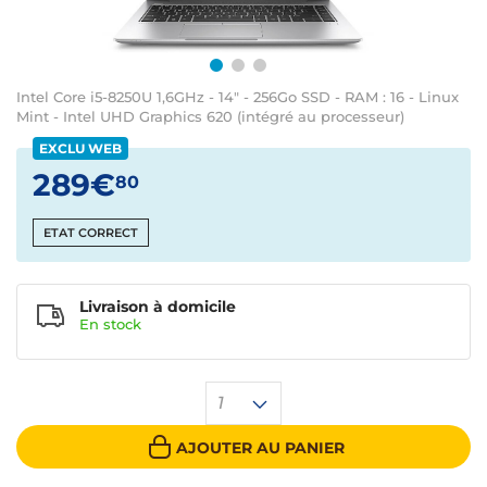
Intel Core i5-8250U 1,6GHz - 14" - 256Go SSD - RAM : 16 - Linux
Mint - Intel UHD Graphics 620 (intégré au processeur)
EXCLU WEB
289€
80
ETAT CORRECT
Livraison à domicile
En
stock
1
AJOUTER AU PANIER