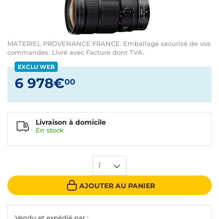
MATERIEL PROVENANCE FRANCE. Emballage securisé de vos
commandes. Livré avec Facture dont TVA.
EXCLU WEB
6 978€
00
Livraison à domicile
En
stock
1
AJOUTER AU PANIER
Vendu et expédié par :