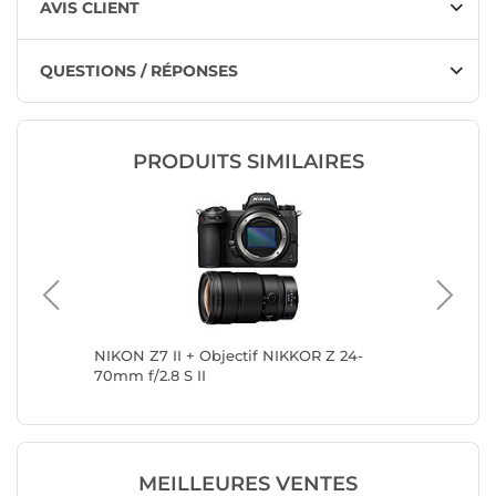
AVIS CLIENT
QUESTIONS / RÉPONSES
PRODUITS SIMILAIRES
ue EF-
NIKON Z7 II + Objectif NIKKOR Z 24-
Canon E
70mm f/2.8 S II
F4L IS 
MEILLEURES VENTES