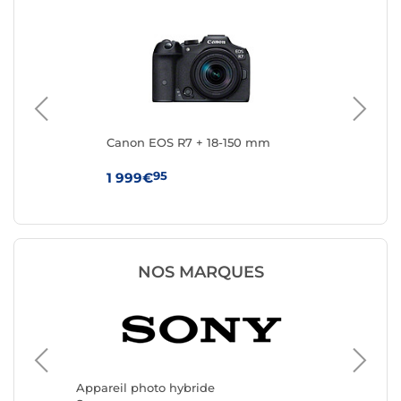
Canon EOS R7 + 18-150 mm
Ca
95
1 999€
1 
NOS MARQUES
Appareil photo hybride
Apparei